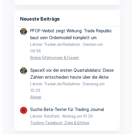
i
i
m
m
Neueste Beiträge
m
m
e
e
PFOF-Verbot zeigt Wirkung: Trade Republic
baut sein Ordermodell komplett um
Letzter: Traden.de Redaktion
Gestern um
06:56
Broker Erfahrungen & Fragen
SpaceX vor der ersten Quartalsbilanz: Diese
Zahlen entscheiden heute über die Aktie
Letzter: Traden.de Redaktion
Dienstag um
10:35
Aktien
Suche Beta-Tester für Trading Journal
R
Letzter: Ratzfratz
Montag um 10:26
Trading-Tagebuch, Ziele & Erfolge