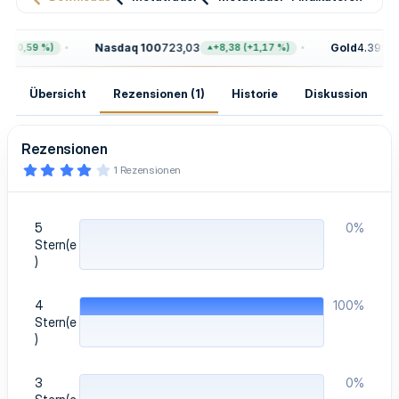
Nasdaq 100
723,03
Gold
4.399,70
(+0,59 %)
+8,38 (+1,17 %)
Übersicht
Rezensionen (1)
Historie
Diskussion
Rezensionen
4
1 Rezensionen
,
0
0
S
5
0%
t
e
Stern(e
r
)
n
(
e
4
100%
)
Stern(e
)
3
0%