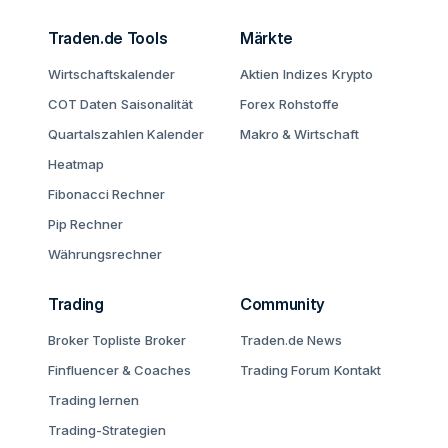
Traden.de Tools
Märkte
Wirtschaftskalender
Aktien
Indizes
Krypto
COT Daten
Saisonalität
Forex
Rohstoffe
Quartalszahlen Kalender
Makro & Wirtschaft
Heatmap
Fibonacci Rechner
Pip Rechner
Währungsrechner
Trading
Community
Broker Topliste
Broker
Traden.de News
Finfluencer & Coaches
Trading Forum
Kontakt
Trading lernen
Trading-Strategien