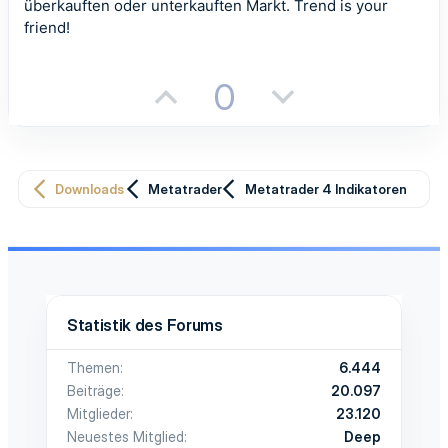
überkauften oder unterkauften Markt. Trend is your
e
)
friend!
P
N
0
o
e
s
g
Downloads
Metatrader
Metatrader 4 Indikatoren
i
a
t
t
i
i
v
v
Statistik des Forums
e
e
Themen
6.444
S
S
Beiträge
20.097
t
t
Mitglieder
23.120
Neuestes Mitglied
Deep