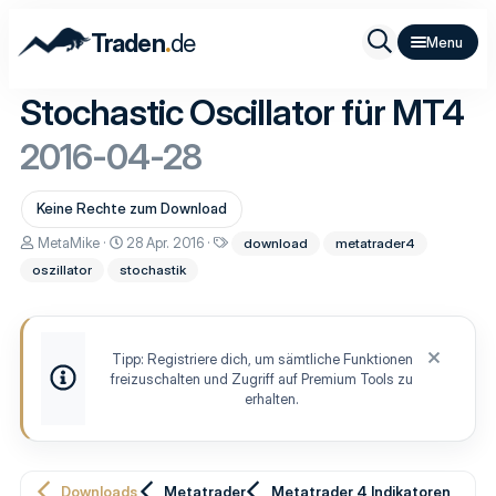
.
Traden
de
Stochastic Oscillator für MT4
2016-04-28
Keine Rechte zum Download
A
D
S
MetaMike
28 Apr. 2016
download
metatrader4
u
a
c
oszillator
stochastik
t
t
h
o
u
l
r
m
a
E
g
r
w
Tipp: Registriere dich, um sämtliche Funktionen
s
o
freizuschalten und Zugriff auf Premium Tools zu
t
r
e
t
erhalten.
l
e
l
u
n
g
Downloads
Metatrader
Metatrader 4 Indikatoren