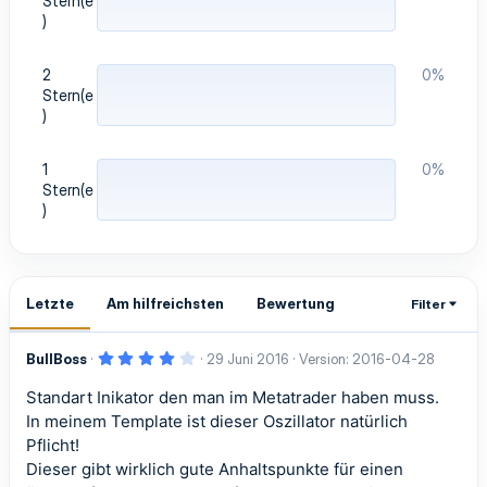
Stern(e
)
2
0%
Stern(e
)
1
0%
Stern(e
)
Letzte
Am hilfreichsten
Bewertung
Filter
4
BullBoss
29 Juni 2016
Version: 2016-04-28
,
0
Standart Inikator den man im Metatrader haben muss.
0
S
In meinem Template ist dieser Oszillator natürlich
t
e
Pflicht!
r
Dieser gibt wirklich gute Anhaltspunkte für einen
n
(