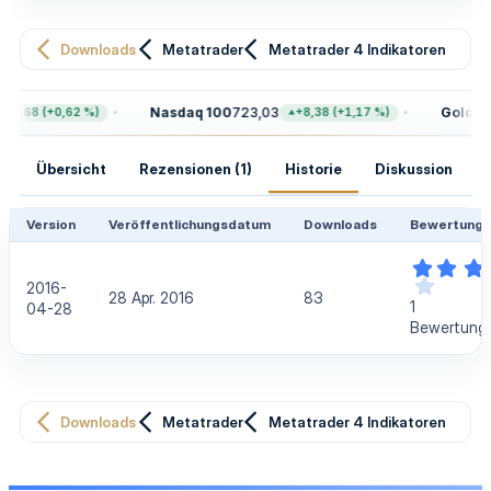
u
n
g
Downloads
Metatrader
Metatrader 4 Indikatoren
Nasdaq 100
723,03
Gold
4.3
47,68 (+0,62 %)
+8,38 (+1,17 %)
Übersicht
Rezensionen (1)
Historie
Diskussion
Version
Veröffentlichungsdatum
Downloads
Bewertung
2016-
28 Apr. 2016
83
1
04-28
Bewertung(
Downloads
Metatrader
Metatrader 4 Indikatoren