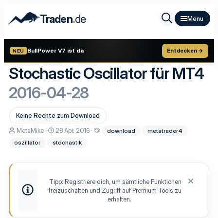
.
Traden
de
BullPower V7 ist da
Entdecken →
NEU
Stochastic Oscillator für MT4
2016-04-28
Keine Rechte zum Download
A
D
S
MetaMike
28 Apr. 2016
download
metatrader4
u
a
c
oszillator
stochastik
t
t
h
o
u
l
r
m
a
E
g
r
w
Tipp: Registriere dich, um sämtliche Funktionen
s
o
freizuschalten und Zugriff auf Premium Tools zu
t
r
e
t
erhalten.
l
e
l