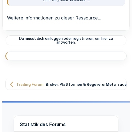
Falls der Marktwert überkauft ist, könnte eventuell
eine Kursumkehr nach unten bevorstehen. Bei
Weitere Informationen zu dieser Ressource...
einem überverkauften Asset kommt es
warscheinlich bald zu einer Kursumkehr nach oben.
Du musst dich einloggen oder registrieren, um hier zu
Binäre Optionen Trader nutzen den Stochastik-
antworten.
Oszillator, um geeignete Einstiegspunkte...
Trading Forum
Broker, Plattformen & Regulierung
MetaTrader T
Statistik des Forums