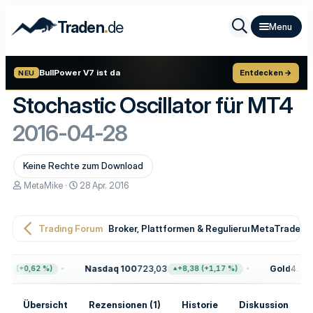
.
Traden
de
BullPower V7 ist da
Entdecken →
NEU
Stochastic Oscillator für MT4
2016-04-28
Keine Rechte zum Download
E
E
MetaMike
28 Apr. 2016
r
r
s
s
t
t
Trading Forum
Broker, Plattformen & Regulierung
MetaTrader T
e
e
l
l
l
l
e
t
Nasdaq 100
723,03
Gold
4.399,
68 (+0,62 %)
+8,38 (+1,17 %)
r
a
m
Übersicht
Rezensionen (1)
Historie
Diskussion