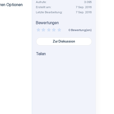
Aufrufe
3.095
ären Optionen
Erstellt am
7 Sep. 2016
Letzte Bearbeitung
7 Sep. 2016
Bewertungen
0
0 Bewertung(en)
,
0
0
Zur Diskussion
S
t
e
Teilen
r
n
(
e
)