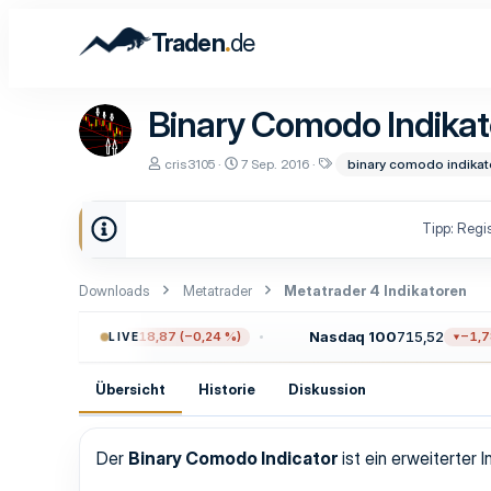
.
Traden
de
Binary Comodo Indika
A
D
S
cris3105
7 Sep. 2016
binary comodo indikat
u
a
c
t
t
h
o
u
l
Tipp: Regis
r
m
a
E
g
r
w
s
o
Downloads
Metatrader
Metatrader 4 Indikatoren
t
r
e
t
l
e
P 500
7.704,68
Nasdaq 100
715,52
−18,87 (−0,24 %)
−1,78 
LIVE
l
u
n
Übersicht
Historie
Diskussion
g
Der
Binary Comodo Indicator
ist ein erweiterter 