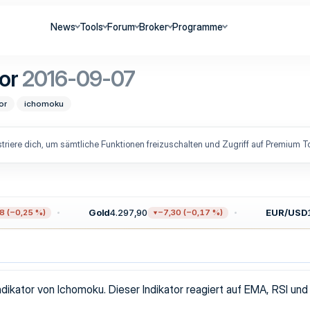
News
Tools
Forum
Broker
Programme
tor
2016-09-07
or
ichomoku
triere dich, um sämtliche Funktionen freizuschalten und Zugriff auf Premium To
Gold
4.297,90
EUR/USD
1,
(−0,25 %)
−7,30 (−0,17 %)
Indikator von Ichomoku. Dieser Indikator reagiert auf EMA, RSI und