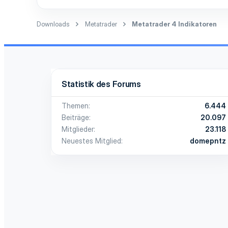
8,4 KB · Aufrufe: 1.419
Downloads
Metatrader
Metatrader 4 Indikatoren
Statistik des Forums
Themen
6.444
Beiträge
20.097
Mitglieder
23.118
Neuestes Mitglied
domepntz