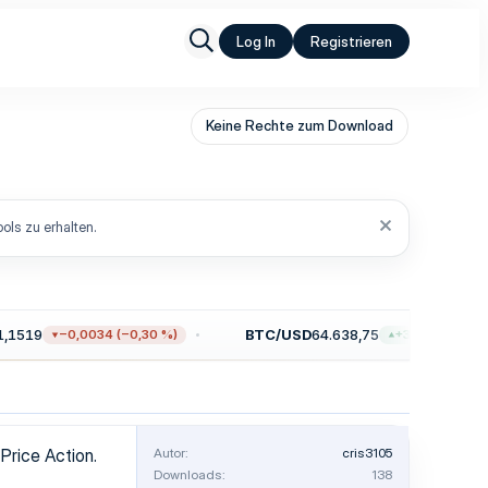
Log In
Registrieren
Keine Rechte zum Download
ols zu erhalten.
1519
BTC/USD
64.638,75
−0,0034 (−0,30 %)
+36,43 (+0,06 %)
 Price Action.
Autor
cris3105
Downloads
138