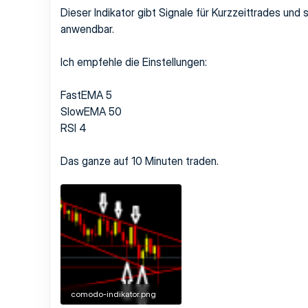
Dieser Indikator gibt Signale für Kurzzeittrades un
anwendbar.
Ich empfehle die Einstellungen:
FastEMA 5
SlowEMA 50
RSI 4
Das ganze auf 10 Minuten traden.
comodo-indikator.png