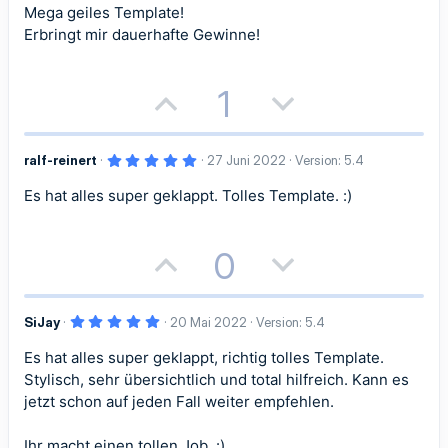
0
Mega geiles Template!
0
S
Erbringt mir dauerhafte Gewinne!
t
e
r
n
P
N
1
(
e
)
o
e
5
ralf-reinert
27 Juni 2022
Version: 5.4
s
g
,
0
Es hat alles super geklappt. Tolles Template. :)
i
a
0
S
t
t
t
e
r
P
N
0
n
i
i
(
o
e
e
)
v
v
5
SiJay
20 Mai 2022
Version: 5.4
s
g
,
e
e
0
Es hat alles super geklappt, richtig tolles Template.
i
a
0
S
S
S
Stylisch, sehr übersichtlich und total hilfreich. Kann es
t
t
t
e
jetzt schon auf jeden Fall weiter empfehlen.
r
t
t
n
i
i
(
Ihr macht einen tollen Job. :)