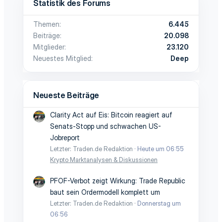
e
e
Statistik des Forums
S
S
Themen
6.445
t
t
Beiträge
20.098
i
i
Mitglieder
23.120
Neuestes Mitglied
Deep
m
m
m
m
Neueste Beiträge
e
e
Clarity Act auf Eis: Bitcoin reagiert auf
Senats-Stopp und schwachen US-
Jobreport
Letzter: Traden.de Redaktion
Heute um 06:55
Krypto Marktanalysen & Diskussionen
PFOF-Verbot zeigt Wirkung: Trade Republic
baut sein Ordermodell komplett um
Letzter: Traden.de Redaktion
Donnerstag um
06:56