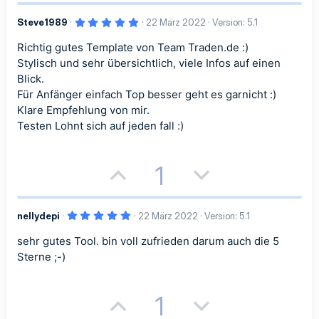
e
e
o
e
e
e
5
Steve1989
22 März 2022
Version: 5.1
s
g
S
S
,
0
Richtig gutes Template von Team Traden.de :)
i
a
0
t
t
S
Stylisch und sehr übersichtlich, viele Infos auf einen
t
t
t
e
Blick.
i
i
r
Für Anfänger einfach Top besser geht es garnicht :)
n
i
i
(
m
m
Klare Empfehlung von mir.
e
)
Testen Lohnt sich auf jeden fall :)
v
v
m
m
e
e
e
e
P
N
1
S
S
o
e
t
t
5
nellydepi
22 März 2022
Version: 5.1
s
g
,
i
i
0
sehr gutes Tool. bin voll zufrieden darum auch die 5
i
a
0
S
m
m
Sterne ;-)
t
t
t
e
m
m
r
n
i
i
P
N
1
(
e
e
e
)