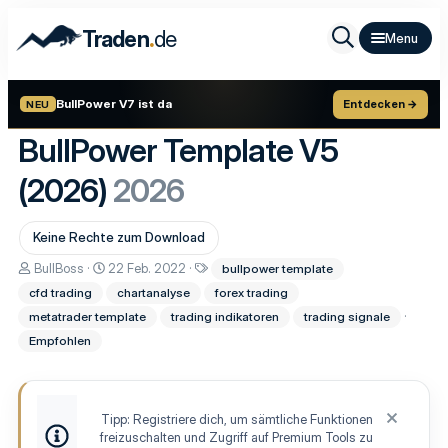
.
Traden
de
BullPower V7 ist da
Entdecken →
NEU
BullPower Template V5
(2026)
2026
Keine Rechte zum Download
A
D
S
BullBoss
22 Feb. 2022
bullpower template
u
a
c
cfd trading
chartanalyse
forex trading
t
t
h
o
u
l
metatrader template
trading indikatoren
trading signale
r
m
a
Empfohlen
E
g
r
w
s
o
t
r
e
t
Tipp: Registriere dich, um sämtliche Funktionen
l
e
freizuschalten und Zugriff auf Premium Tools zu
l