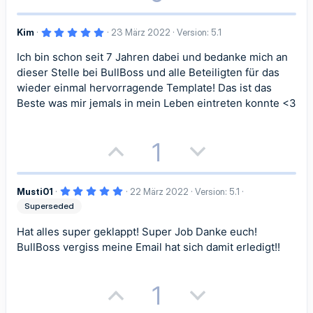
e
e
e
e
o
e
S
S
5
Kim
23 März 2022
Version: 5.1
s
g
,
0
t
t
Ich bin schon seit 7 Jahren dabei und bedanke mich an
i
a
0
S
dieser Stelle bei BullBoss und alle Beteiligten für das
i
i
t
t
t
e
wieder einmal hervorragende Template! Das ist das
r
m
m
Beste was mir jemals in mein Leben eintreten konnte <3
n
i
i
(
e
m
m
)
v
v
P
N
1
e
e
e
e
o
e
S
S
5
Musti01
22 März 2022
Version: 5.1
s
g
,
Superseded
0
t
t
i
a
0
S
Hat alles super geklappt! Super Job Danke euch!
i
i
t
t
t
e
BullBoss vergiss meine Email hat sich damit erledigt!!
r
m
m
n
i
i
(
e
m
m
P
N
1
)
v
v