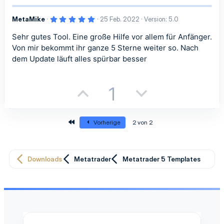
v
v
o
e
e
e
5
MetaMike
25 Feb. 2022
Version: 5.0
s
g
,
0
S
S
Sehr gutes Tool. Eine große Hilfe vor allem für Anfänger.
i
a
0
S
Von mir bekommt ihr ganze 5 Sterne weiter so. Nach
t
t
t
t
t
e
dem Update läuft alles spürbar besser
r
n
i
i
i
i
(
e
P
N
1
m
m
)
v
v
o
e
m
m
e
e
Erste
s
g
Vorherige
2 von 2
e
e
S
S
i
a
t
t
t
t
Downloads
Metatrader
Metatrader 5 Templates
i
i
i
i
m
m
v
v
m
m
e
e