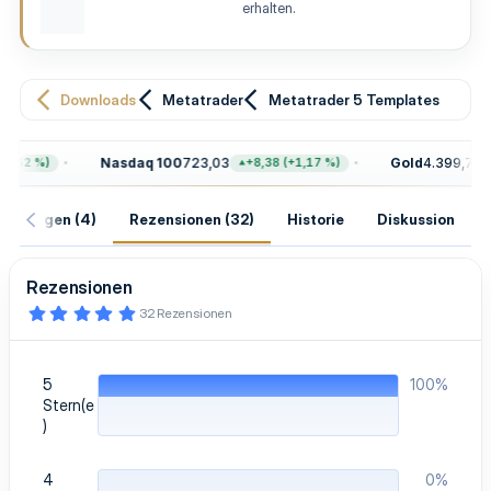
erhalten.
u
n
g
Downloads
Metatrader
Metatrader 5 Templates
Nasdaq 100
723,03
Gold
4.399,70
,62 %)
+8,38 (+1,17 %)
+
isierungen (4)
Rezensionen (32)
Historie
Diskussion
Rezensionen
5
32 Rezensionen
,
0
0
S
5
100%
t
e
Stern(e
r
)
n
(
e
4
0%
)