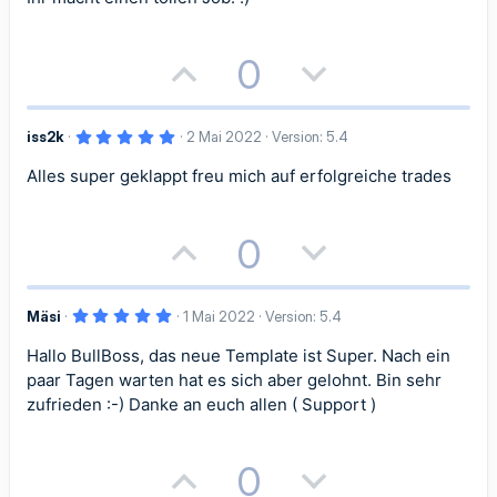
i
i
e
)
v
v
m
m
P
N
0
e
e
m
m
o
e
S
S
e
e
5
iss2k
2 Mai 2022
Version: 5.4
s
g
t
t
,
0
Alles super geklappt freu mich auf erfolgreiche trades
i
a
0
i
i
S
t
t
t
m
m
e
r
P
N
0
n
i
i
m
m
(
o
e
e
)
v
v
e
e
5
Mäsi
1 Mai 2022
Version: 5.4
s
g
,
e
e
0
Hallo BullBoss, das neue Template ist Super. Nach ein
i
a
0
S
S
S
paar Tagen warten hat es sich aber gelohnt. Bin sehr
t
t
t
e
zufrieden :-) Danke an euch allen ( Support )
r
t
t
n
i
i
(
i
i
e
P
N
0
)
v
v