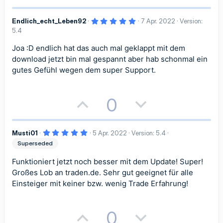
m
m
o
e
e
e
m
m
5
Endlich_echt_Leben92
7 Apr. 2022
Version:
s
g
S
S
,
5.4
0
e
e
i
a
0
t
t
S
Joa :D endlich hat das auch mal geklappt mit dem
t
t
t
download jetzt bin mal gespannt aber hab schonmal ein
e
i
i
r
gutes Gefühl wegen dem super Support.
n
i
i
(
m
m
e
)
v
v
P
N
0
m
m
e
e
o
e
e
e
S
S
5
Musti01
5 Apr. 2022
Version: 5.4
s
g
,
Superseded
0
t
t
i
a
0
S
Funktioniert jetzt noch besser mit dem Update! Super!
t
i
i
t
t
e
Großes Lob an traden.de. Sehr gut geeignet für alle
r
Einsteiger mit keiner bzw. wenig Trade Erfahrung!
m
m
n
i
i
(
e
m
m
)
v
v
P
N
0