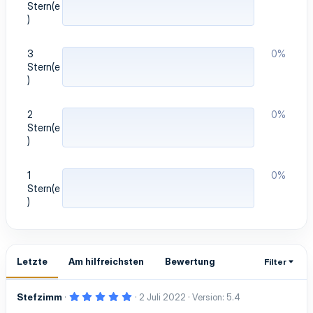
Stern(e
)
3
0%
Stern(e
)
2
0%
Stern(e
)
1
0%
Stern(e
)
Letzte
Am hilfreichsten
Bewertung
Filter
5
Stefzimm
2 Juli 2022
Version: 5.4
,