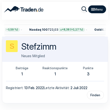
.
Traden
de
Nasdaq 100
723,03
Gold
4.399,
65 (+0,59 %)
+8,38 (+1,17 %)
Stefzimm
S
Neues Mitglied
Beiträge
Reaktionspunkte
Punkte
1
1
3
Registriert
13 Feb. 2022
Letzte Aktivität
2 Juli 2022
Finden