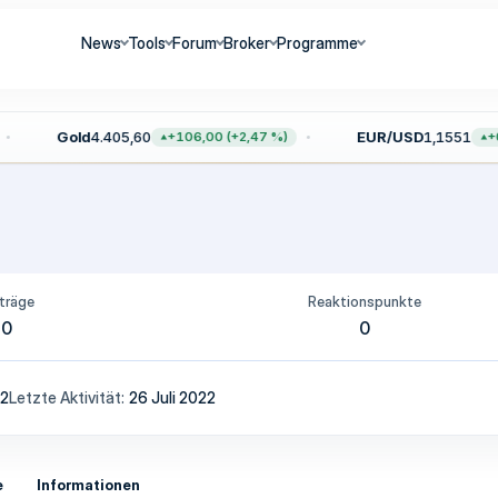
News
Tools
Forum
Broker
Programme
Gold
4.405,60
EUR/USD
1,1551
+106,00 (+2,47 %)
+0,
träge
Reaktionspunkte
0
0
22
Letzte Aktivität
26 Juli 2022
e
Informationen