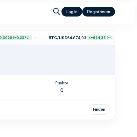
Log In
Registrieren
BTC/USD
64.874,03
0026 (+0,23 %)
+614,35 (+0,96 %)
Punkte
0
Finden