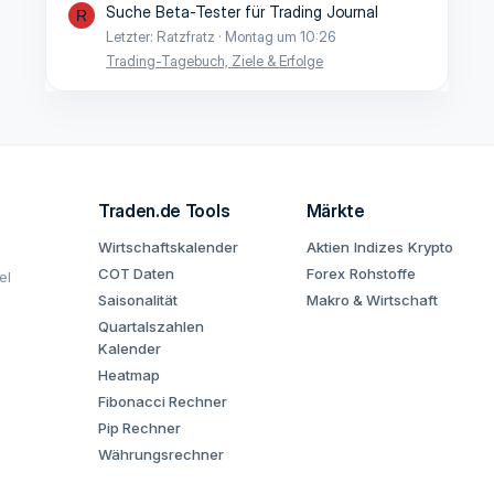
Suche Beta-Tester für Trading Journal
R
Letzter: Ratzfratz
Montag um 10:26
Trading-Tagebuch, Ziele & Erfolge
Traden.de Tools
Märkte
Wirtschaftskalender
Aktien
Indizes
Krypto
COT Daten
Forex
Rohstoffe
el
Saisonalität
Makro & Wirtschaft
Quartalszahlen
Kalender
Heatmap
Fibonacci Rechner
Pip Rechner
Währungsrechner