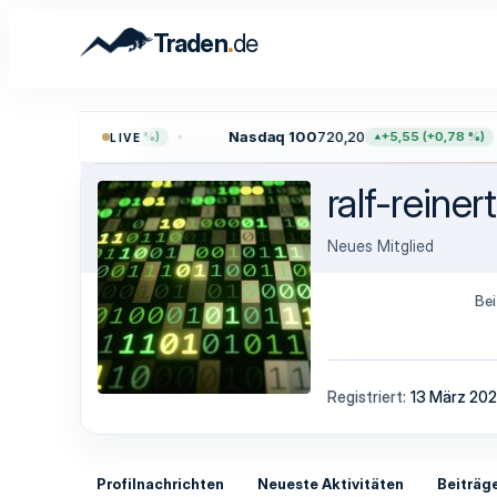
.
Traden
de
,96
Nasdaq 100
720,20
+39,00 (+0,51 %)
+5,55 (+0,78 %)
LIVE
ralf-reinert
Neues Mitglied
Bei
Registriert
13 März 20
Profilnachrichten
Neueste Aktivitäten
Beiträg