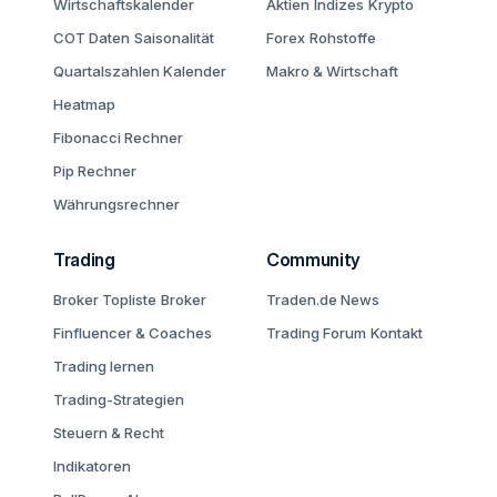
Wirtschaftskalender
Aktien
Indizes
Krypto
COT Daten
Saisonalität
Forex
Rohstoffe
Quartalszahlen Kalender
Makro & Wirtschaft
Heatmap
Fibonacci Rechner
Pip Rechner
Währungsrechner
Trading
Community
Broker Topliste
Broker
Traden.de News
Finfluencer & Coaches
Trading Forum
Kontakt
Trading lernen
Trading-Strategien
Steuern & Recht
Indikatoren