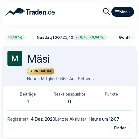
.
Traden
de
Nasdaq 100
721,40
Gold
4.394,
83 (+0,49 %)
+6,75 (+0,94 %)
Mäsi
PREMIUM
Neues Mitglied
·
66
·
Aus
Schweiz
Beiträge
Reaktionspunkte
Punkte
1
0
1
Registriert
4 Dez. 2020
Letzte Aktivität
Heute um 12:07
Finden