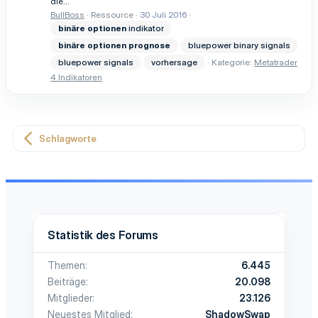
die...
BullBoss
Ressource
30 Juli 2016
binäre
optionen
indikator
binäre
optionen
prognose
bluepower binary signals
bluepower signals
vorhersage
Kategorie:
Metatrader
4 Indikatoren
Schlagworte
Statistik des Forums
Themen
6.445
Beiträge
20.098
Mitglieder
23.126
Neuestes Mitglied
ShadowSwap