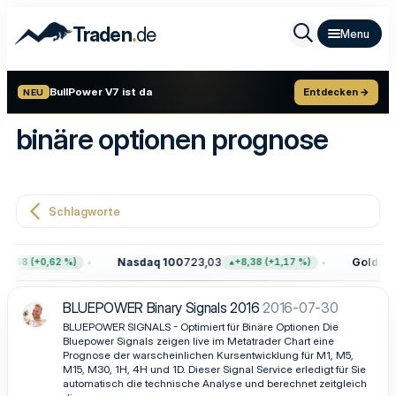
.
Traden
de
BullPower V7 ist da
Entdecken →
NEU
binäre optionen prognose
Schlagworte
Nasdaq 100
723,03
Gold
4.41
7,68 (+0,62 %)
+8,38 (+1,17 %)
BLUEPOWER Binary Signals 2016
2016-07-30
BLUEPOWER SIGNALS - Optimiert für Binäre Optionen Die
Bluepower Signals zeigen live im Metatrader Chart eine
Prognose der warscheinlichen Kursentwicklung für M1, M5,
M15, M30, 1H, 4H und 1D. Dieser Signal Service erledigt für Sie
automatisch die technische Analyse und berechnet zeitgleich