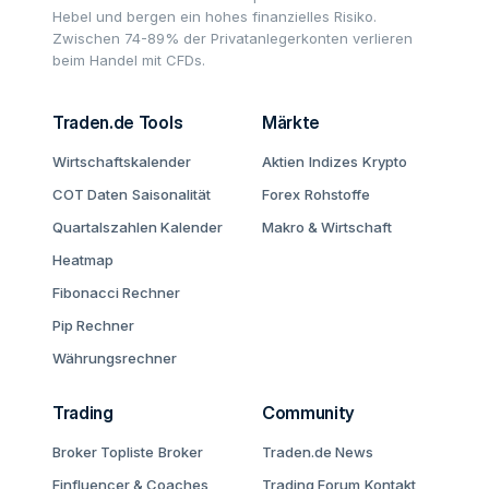
Hebel und bergen ein hohes finanzielles Risiko.
Zwischen 74-89% der Privatanlegerkonten verlieren
beim Handel mit CFDs.
Traden.de Tools
Märkte
Wirtschaftskalender
Aktien
Indizes
Krypto
COT Daten
Saisonalität
Forex
Rohstoffe
Quartalszahlen Kalender
Makro & Wirtschaft
Heatmap
Fibonacci Rechner
Pip Rechner
Währungsrechner
Trading
Community
Broker Topliste
Broker
Traden.de News
Finfluencer & Coaches
Trading Forum
Kontakt