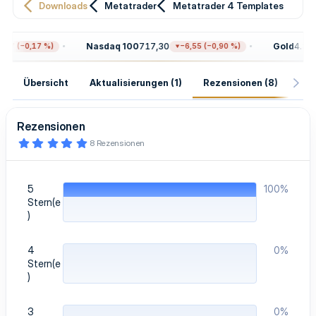
Downloads
Metatrader
Metatrader 4 Templates
Nasdaq 100
717,30
Gold
4.315
97 (−0,17 %)
−6,55 (−0,90 %)
Übersicht
Aktualisierungen (1)
Rezensionen (8)
His
Rezensionen
5
8 Rezensionen
,
0
0
S
5
100%
t
e
Stern(e
r
)
n
(
e
4
0%
)
Stern(e
)
3
0%