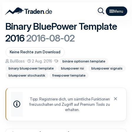
.
Traden
de
Binary BluePower Template
2016
2016-08-02
Keine Rechte zum Download
A
D
S
BullBoss
2 Aug. 2016
binäre optionen template
u
a
c
binary bluepower template
bluepower rsi
bluepower signals
t
t
h
o
u
l
bluepower stochastik
freepower template
r
m
a
E
g
r
w
s
o
t
r
Tipp: Registriere dich, um sämtliche Funktionen
e
t
freizuschalten und Zugriff auf Premium Tools zu
l
e
erhalten.
l
u
n
g