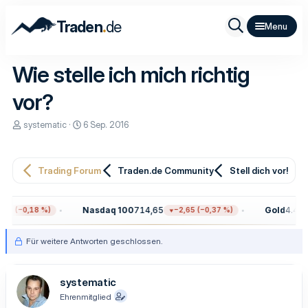
.
Traden
de
Wie stelle ich mich richtig
vor?
E
E
systematic
6 Sep. 2016
r
r
s
s
t
t
e
e
Trading Forum
Traden.de Community
Stell dich vor!
l
l
l
l
e
t
Nasdaq 100
714,65
Gold
4.409,
9 (−0,18 %)
−2,65 (−0,37 %)
r
a
m
Für weitere Antworten geschlossen.
systematic
Ehrenmitglied