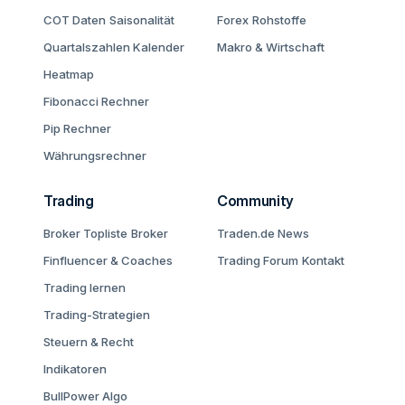
COT Daten
Saisonalität
Forex
Rohstoffe
Quartalszahlen Kalender
Makro & Wirtschaft
Heatmap
Fibonacci Rechner
Pip Rechner
Währungsrechner
Trading
Community
Broker Topliste
Broker
Traden.de News
Finfluencer & Coaches
Trading Forum
Kontakt
Trading lernen
Trading-Strategien
Steuern & Recht
Indikatoren
BullPower Algo