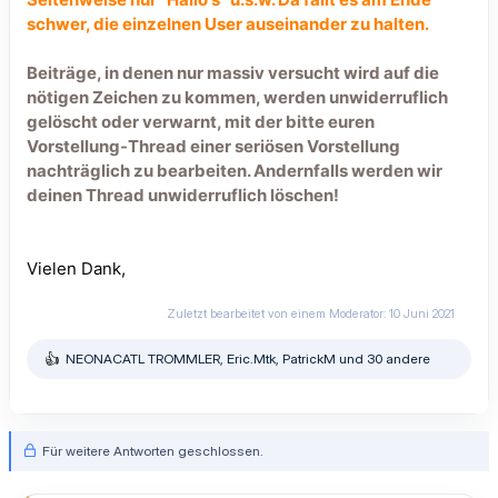
schwer, die einzelnen User auseinander zu halten.
Beiträge, in denen nur massiv versucht wird auf die
nötigen Zeichen zu kommen, werden unwiderruflich
gelöscht oder verwarnt, mit der bitte euren
Vorstellung-Thread einer seriösen Vorstellung
nachträglich zu bearbeiten. Andernfalls werden wir
deinen Thread unwiderruflich löschen!
Vielen Dank,
Zuletzt bearbeitet von einem Moderator:
10 Juni 2021
NEONACATL TROMMLER
,
Eric.Mtk
,
PatrickM
und 30 andere
R
e
a
k
t
Für weitere Antworten geschlossen.
i
o
n