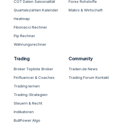
COT Daten
Saisonalität
Forex
Rohstoffe
Quartalszahlen Kalender
Makro & Wirtschaft
Heatmap
Fibonacci Rechner
Pip Rechner
Währungsrechner
Trading
Community
Broker Topliste
Broker
Traden.de News
Finfluencer & Coaches
Trading Forum
Kontakt
Trading lernen
Trading-Strategien
Steuern & Recht
Indikatoren
BullPower Algo