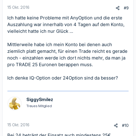
n
15 Okt. 2016
#9
:
Ich hatte keine Probleme mit AnyOption und die erste
Auszahlung war innerhalb von 4 Tagen auf dem Konto,
vielleicht hatte ich nur Glück ...
Mittlerweile habe ich mein Konto bei denen auch
ziemlich platt gemacht, für einen Trade reicht es gerade
noch - einzahlen werde ich dort nichts mehr, da man ja
pro TRADE 25 Euronen berappen muss.
Ich denke IQ-Option oder 24Option sind da besser?
SiggySmilez
Treues Mitglied
15 Okt. 2016
#10
Bei 24 beträgt der Einsatz auch mindestens 25€