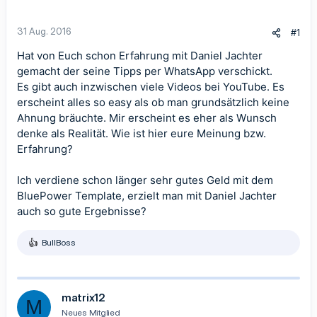
31 Aug. 2016
#1
Hat von Euch schon Erfahrung mit Daniel Jachter
gemacht der seine Tipps per WhatsApp verschickt.
Es gibt auch inzwischen viele Videos bei YouTube. Es
erscheint alles so easy als ob man grundsätzlich keine
Ahnung bräuchte. Mir erscheint es eher als Wunsch
denke als Realität. Wie ist hier eure Meinung bzw.
Erfahrung?
Ich verdiene schon länger sehr gutes Geld mit dem
BluePower Template
, erzielt man mit Daniel Jachter
auch so gute Ergebnisse?
BullBoss
R
e
a
k
t
matrix12
M
i
Neues Mitglied
o