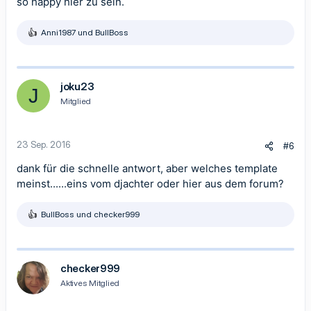
so happy hier zu sein.
Anni1987
und
BullBoss
R
e
a
k
t
joku23
J
i
Mitglied
o
n
e
n
23 Sep. 2016
#6
:
dank für die schnelle antwort, aber welches template
meinst......eins vom djachter oder hier aus dem forum?
BullBoss
und
checker999
R
e
a
k
t
checker999
i
Aktives Mitglied
o
n
e