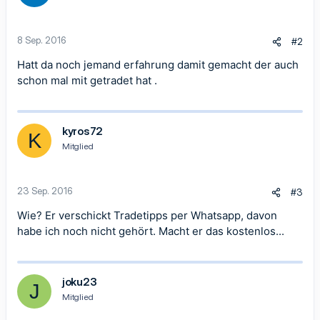
n
e
n
8 Sep. 2016
#2
:
Hatt da noch jemand erfahrung damit gemacht der auch
schon mal mit getradet hat .
kyros72
K
Mitglied
23 Sep. 2016
#3
Wie? Er verschickt Tradetipps per Whatsapp, davon
habe ich noch nicht gehört. Macht er das kostenlos...
joku23
J
Mitglied