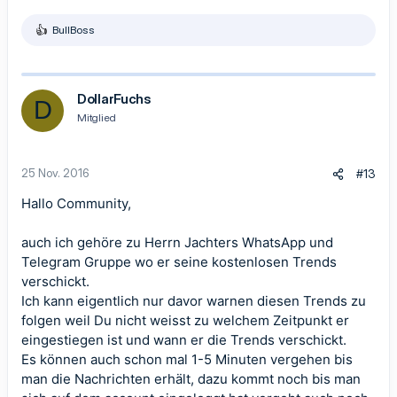
BullBoss
R
e
a
k
t
DollarFuchs
D
i
Mitglied
o
n
e
n
25 Nov. 2016
#13
:
Hallo Community,
auch ich gehöre zu Herrn Jachters WhatsApp und
Telegram Gruppe wo er seine kostenlosen Trends
verschickt.
Ich kann eigentlich nur davor warnen diesen Trends zu
folgen weil Du nicht weisst zu welchem Zeitpunkt er
eingestiegen ist und wann er die Trends verschickt.
Es können auch schon mal 1-5 Minuten vergehen bis
man die Nachrichten erhält, dazu kommt noch bis man