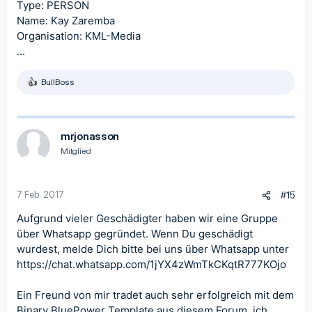
Type: PERSON
Name: Kay Zaremba
Organisation: KML-Media
...
BullBoss
R
e
a
k
t
mrjonasson
i
Mitglied
o
n
e
n
7 Feb. 2017
#15
:
Aufgrund vieler Geschädigter haben wir eine Gruppe
über Whatsapp gegründet. Wenn Du geschädigt
wurdest, melde Dich bitte bei uns über Whatsapp unter
https://chat.whatsapp.com/1jYX4zWmTkCKqtR777KOjo
Ein Freund von mir tradet auch sehr erfolgreich mit dem
Binary BluePower Template aus diesem Forum, ich