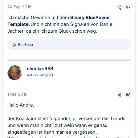
n
24 Sep. 2016
#7
:
Ich mache Gewinne mit dem
Binary BluePower
Template.
Und nicht mit den Signalen von Daniel
Jachter, da bin ich zum Glück schon weg.
BullBoss
R
e
a
k
t
checker999
i
Aktives Mitglied
o
n
e
n
1 Okt. 2016
#8
:
Hallo Andre,
der Knackpunkt ist folgender, er versendet die Trends
und wenn man nicht 1zu1 weiß wann er genau
eingestiegen ist kann man es vergessen.