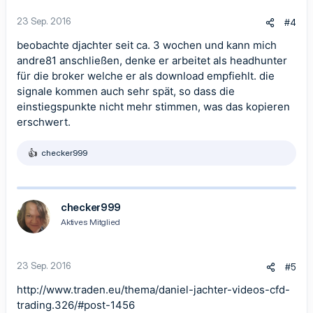
23 Sep. 2016
#4
beobachte djachter seit ca. 3 wochen und kann mich
andre81 anschließen, denke er arbeitet als headhunter
für die broker welche er als download empfiehlt. die
signale kommen auch sehr spät, so dass die
einstiegspunkte nicht mehr stimmen, was das kopieren
erschwert.
checker999
R
e
a
k
t
checker999
i
Aktives Mitglied
o
n
e
n
23 Sep. 2016
#5
:
http://www.traden.eu/thema/daniel-jachter-videos-cfd-
trading.326/#post-1456