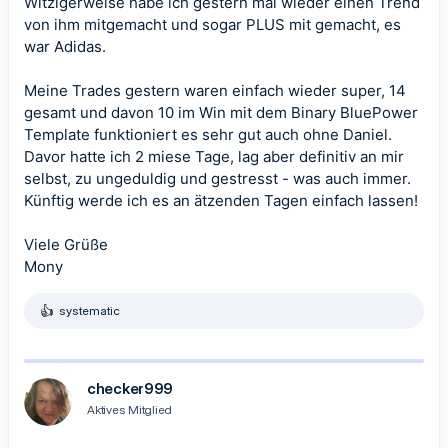
Witzigerweise habe ich gestern mal wieder einen Trend
von ihm mitgemacht und sogar PLUS mit gemacht, es
war Adidas.
Meine Trades gestern waren einfach wieder super, 14
gesamt und davon 10 im Win mit dem Binary BluePower
Template funktioniert es sehr gut auch ohne Daniel.
Davor hatte ich 2 miese Tage, lag aber definitiv an mir
selbst, zu ungeduldig und gestresst - was auch immer.
Künftig werde ich es an ätzenden Tagen einfach lassen!
Viele Grüße
Mony
systematic
R
e
a
k
t
checker999
i
Aktives Mitglied
o
n
e