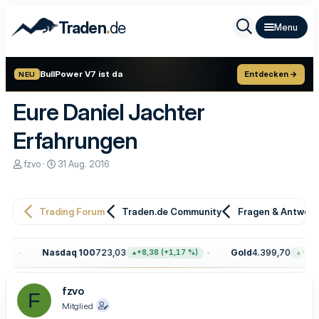
.
Traden
de
BullPower V7 ist da
Entdecken →
NEU
Eure Daniel Jachter
Erfahrungen
E
E
fzvo
31 Aug. 2016
r
r
s
s
t
t
e
e
Trading Forum
Traden.de Community
Fragen & Antwor
l
l
l
l
e
t
Nasdaq 100
723,03
Gold
4.399,70
+8,38 (+1,17 %)
+100,10 
r
a
m
fzvo
F
Mitglied