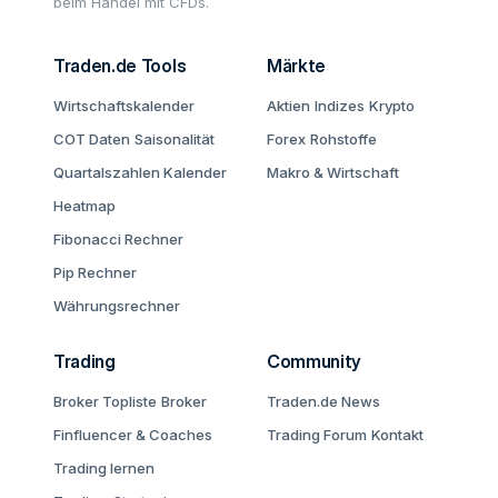
beim Handel mit CFDs.
Traden.de Tools
Märkte
Wirtschaftskalender
Aktien
Indizes
Krypto
COT Daten
Saisonalität
Forex
Rohstoffe
Quartalszahlen Kalender
Makro & Wirtschaft
Heatmap
Fibonacci Rechner
Pip Rechner
Währungsrechner
Trading
Community
Broker Topliste
Broker
Traden.de News
Finfluencer & Coaches
Trading Forum
Kontakt
Trading lernen