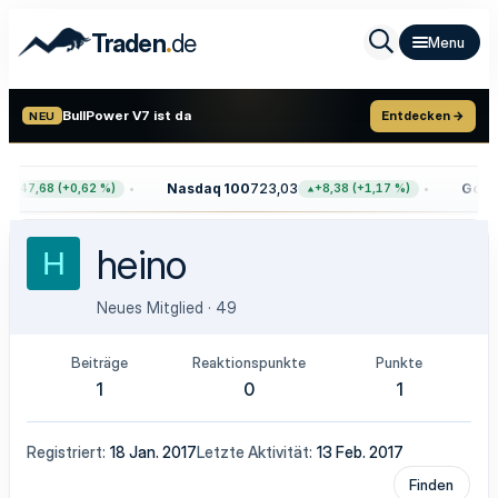
.
Traden
de
BullPower V7 ist da
Entdecken →
NEU
Nasdaq 100
723,03
Gold
4
+47,68 (+0,62 %)
+8,38 (+1,17 %)
heino
H
Neues Mitglied
·
49
Beiträge
Reaktionspunkte
Punkte
1
0
1
Registriert
18 Jan. 2017
Letzte Aktivität
13 Feb. 2017
Finden