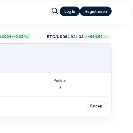
Log In
Registrieren
BTC/USD
64.924,33
0004 (+0,03 %)
+664,65 (+1,03 %)
Punkte
3
Finden