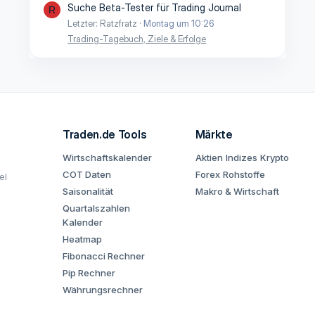
Suche Beta-Tester für Trading Journal
R
Letzter: Ratzfratz
Montag um 10:26
Trading-Tagebuch, Ziele & Erfolge
Traden.de Tools
Märkte
Wirtschaftskalender
Aktien
Indizes
Krypto
COT Daten
Forex
Rohstoffe
el
Saisonalität
Makro & Wirtschaft
Quartalszahlen
Kalender
Heatmap
Fibonacci Rechner
Pip Rechner
Währungsrechner