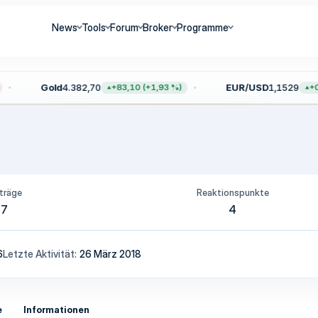
News
Tools
Forum
Broker
Programme
Gold
4.382,70
EUR/USD
1,1529
+83,10 (+1,93 %)
+0,
träge
Reaktionspunkte
7
4
6
Letzte Aktivität
26 März 2018
e
Informationen