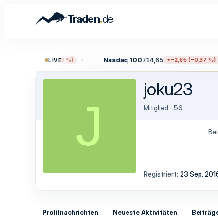
.
Traden
de
9,96
Nasdaq 100
714,65
−13,59 (−0,18 %)
−2,65 (−0,37 %)
LIVE
joku23
J
Mitglied
·
56
Bei
Registriert
23 Sep. 201
Profilnachrichten
Neueste Aktivitäten
Beiträg