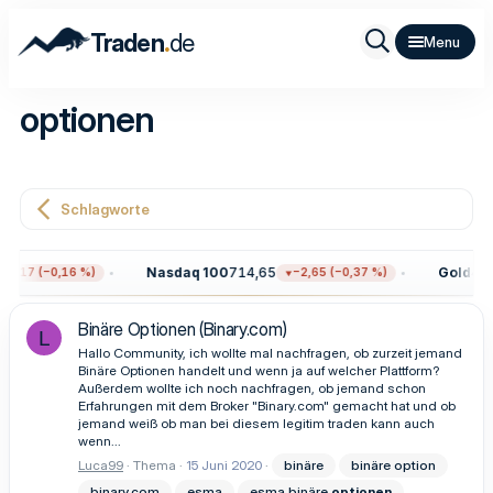
.
Traden
de
optionen
Schlagworte
Nasdaq 100
714,65
Gold
4.29
2,17 (−0,16 %)
−2,65 (−0,37 %)
Binäre Optionen (Binary.com)
L
Hallo Community, ich wollte mal nachfragen, ob zurzeit jemand
Binäre Optionen handelt und wenn ja auf welcher Plattform?
Außerdem wollte ich noch nachfragen, ob jemand schon
Erfahrungen mit dem Broker "Binary.com" gemacht hat und ob
jemand weiß ob man bei diesem legitim traden kann auch
wenn...
Luca99
Thema
15 Juni 2020
binäre
binäre option
binary.com
esma
esma binäre
optionen