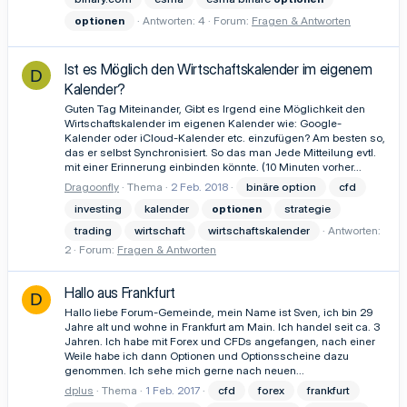
optionen
Antworten: 4
Forum:
Fragen & Antworten
Ist es Möglich den Wirtschaftskalender im eigenem
D
Kalender?
Guten Tag Miteinander, Gibt es Irgend eine Möglichkeit den
Wirtschaftskalender im eigenen Kalender wie: Google-
Kalender oder iCloud-Kalender etc. einzufügen? Am besten so,
das er selbst Synchronisiert. So das man Jede Mitteilung evtl.
mit einer Erinnerung einbinden könnte. (10 Minuten vorher...
Dragoonfly
Thema
2 Feb. 2018
binäre option
cfd
investing
kalender
optionen
strategie
trading
wirtschaft
wirtschaftskalender
Antworten:
2
Forum:
Fragen & Antworten
Hallo aus Frankfurt
D
Hallo liebe Forum-Gemeinde, mein Name ist Sven, ich bin 29
Jahre alt und wohne in Frankfurt am Main. Ich handel seit ca. 3
Jahren. Ich habe mit Forex und CFDs angefangen, nach einer
Weile habe ich dann Optionen und Optionsscheine dazu
genommen. Ich sehe mich gerne nach neuen...
dplus
Thema
1 Feb. 2017
cfd
forex
frankfurt