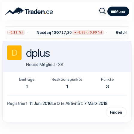
.
Traden
de
Nasdaq 100
717,30
Gold
4.355
40 (−0,19 %)
−6,55 (−0,90 %)
dplus
D
Neues Mitglied
·
38
Beiträge
Reaktionspunkte
Punkte
1
1
3
Registriert
11 Juni 2016
Letzte Aktivität
7 März 2018
Finden