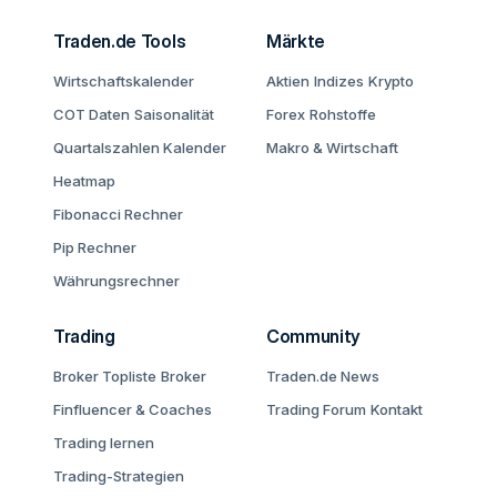
Traden.de Tools
Märkte
Wirtschaftskalender
Aktien
Indizes
Krypto
COT Daten
Saisonalität
Forex
Rohstoffe
Quartalszahlen Kalender
Makro & Wirtschaft
Heatmap
Fibonacci Rechner
Pip Rechner
Währungsrechner
Trading
Community
Broker Topliste
Broker
Traden.de News
Finfluencer & Coaches
Trading Forum
Kontakt
Trading lernen
Trading-Strategien