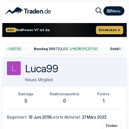
.
Traden
de
BullPower V7 ist da
Entdecken →
NEU
Nasdaq 100
723,03
Gold
4.399,
68 (+0,62 %)
+8,38 (+1,17 %)
Luca99
L
Neues Mitglied
Beiträge
Reaktionspunkte
Punkte
3
0
1
Registriert
19 Juni 2019
Letzte Aktivität
21 März 2022
Finden