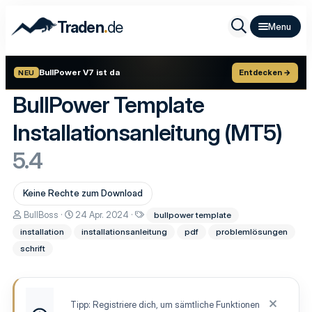
.
Traden
de
BullPower V7 ist da
Entdecken →
NEU
BullPower Template
Installationsanleitung (MT5)
5.4
Keine Rechte zum Download
A
D
S
BullBoss
24 Apr. 2024
bullpower template
u
a
c
installation
installationsanleitung
pdf
problemlösungen
t
t
h
o
u
l
schrift
r
m
a
E
g
r
w
s
o
t
r
Tipp: Registriere dich, um sämtliche Funktionen