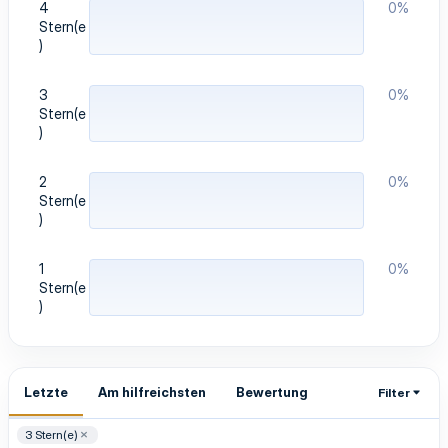
4
0%
)
Stern(e
)
3
0%
Stern(e
)
2
0%
Stern(e
)
1
0%
Stern(e
)
Letzte
Am hilfreichsten
Bewertung
Filter
3 Stern(e)