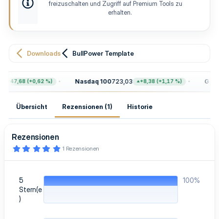
e
t
freizuschalten und Zugriff auf Premium Tools zu
l
e
erhalten.
l
u
n
g
Downloads
BullPower Template
Nasdaq 100
723,03
Gold
4
+47,68 (+0,62 %)
+8,38 (+1,17 %)
Übersicht
Rezensionen (1)
Historie
Rezensionen
5
1 Rezensionen
,
0
0
S
5
100%
t
e
Stern(e
r
)
n
(
e