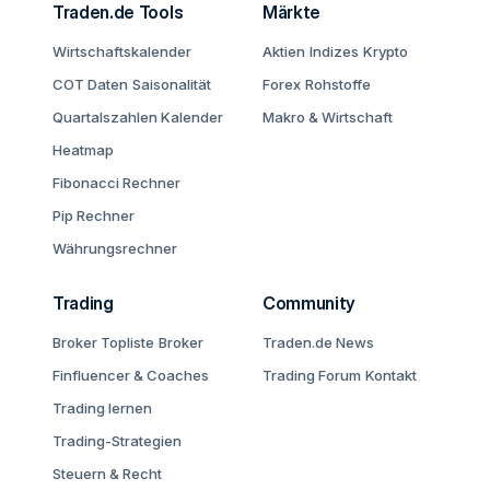
Traden.de Tools
Märkte
Wirtschaftskalender
Aktien
Indizes
Krypto
COT Daten
Saisonalität
Forex
Rohstoffe
Quartalszahlen Kalender
Makro & Wirtschaft
Heatmap
Fibonacci Rechner
Pip Rechner
Währungsrechner
Trading
Community
Broker Topliste
Broker
Traden.de News
Finfluencer & Coaches
Trading Forum
Kontakt
Trading lernen
Trading-Strategien
Steuern & Recht