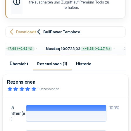
e
t
freizuschalten und Zugriff auf Premium Tools zu
l
e
erhalten.
l
u
n
g
Downloads
BullPower Template
Nasdaq 100
723,03
Gold
+47,68 (+0,62 %)
+8,38 (+1,17 %)
Übersicht
Rezensionen (1)
Historie
Rezensionen
5
1 Rezensionen
,
0
0
S
5
100%
t
e
Stern(e
r
)
n
(
e