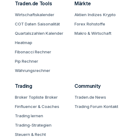
Traden.de Tools
Märkte
Wirtschaftskalender
Aktien
Indizes
Krypto
COT Daten
Saisonalität
Forex
Rohstoffe
Quartalszahlen Kalender
Makro & Wirtschaft
Heatmap
Fibonacci Rechner
Pip Rechner
Währungsrechner
Trading
Community
Broker Topliste
Broker
Traden.de News
Finfluencer & Coaches
Trading Forum
Kontakt
Trading lernen
Trading-Strategien
Steuern & Recht