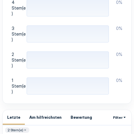
4
0%
)
Stern(e
)
3
0%
Stern(e
)
2
0%
Stern(e
)
1
0%
Stern(e
)
Letzte
Am hilfreichsten
Bewertung
Filter
2 Stern(e)