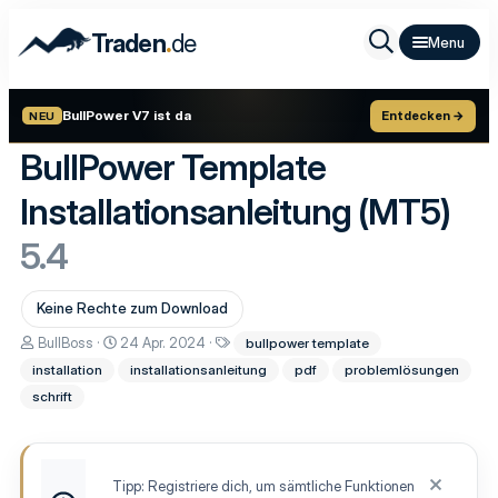
.
Traden
de
BullPower V7 ist da
Entdecken →
NEU
BullPower Template
Installationsanleitung (MT5)
5.4
Keine Rechte zum Download
A
D
S
BullBoss
24 Apr. 2024
bullpower template
u
a
c
installation
installationsanleitung
pdf
problemlösungen
t
t
h
o
u
l
schrift
r
m
a
E
g
r
w
s
o
t
r
Tipp: Registriere dich, um sämtliche Funktionen