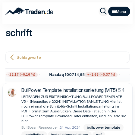
.
Traden
de
schrift
Schlagworte
8
Nasdaq 100
714,65
Gol
−12,17 (−0,16 %)
−2,65 (−0,37 %)
BullPower Template Installationsanleitung (MT5)
5.4
LEITFADEN ZUR ERSTEINRICHTUNG BULLPOWER TEMPLATE
V5.4 (Neuauflage 2024) INSTALLATIONSANLEITUNG Hier ist
noch einmal die Schritt-für-Schritt Installationsanleitung im
PDF-Format zum Ausdrucken. Diese Datei ist auch in der
BullPower Template Download Datei enthalten, und ich lade sie
hier...
BullBoss
Ressource
24 Apr. 2024
bullpower template
installation
installationsanleitung
pdf