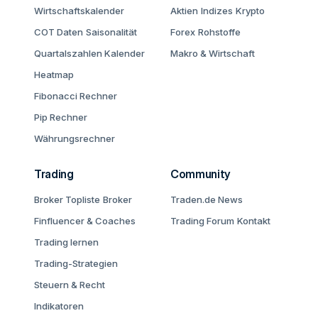
Wirtschaftskalender
Aktien
Indizes
Krypto
COT Daten
Saisonalität
Forex
Rohstoffe
Quartalszahlen Kalender
Makro & Wirtschaft
Heatmap
Fibonacci Rechner
Pip Rechner
Währungsrechner
Trading
Community
Broker Topliste
Broker
Traden.de News
Finfluencer & Coaches
Trading Forum
Kontakt
Trading lernen
Trading-Strategien
Steuern & Recht
Indikatoren