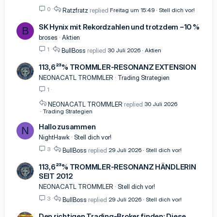
0
Ratzfratz
Freitag um 15:49
Stell dich vor!
SK Hynix mit Rekordzahlen und trotzdem −10 %
B
broses
Aktien
1
BullBoss
30 Juli 2026
Aktien
113,6²³% TROMMLER-RESONANZ EXTENSION
NEONACATL TROMMLER
Trading Strategien
1
NEONACATL TROMMLER
30 Juli 2026
Trading Strategien
Hallo zusammen
N
NightHawk
Stell dich vor!
3
BullBoss
29 Juli 2026
Stell dich vor!
113,6²³% TROMMLER-RESONANZ HÄNDLERIN
SEIT 2012
NEONACATL TROMMLER
Stell dich vor!
3
BullBoss
29 Juli 2026
Stell dich vor!
Den richtigen Trading-Broker finden: Diese