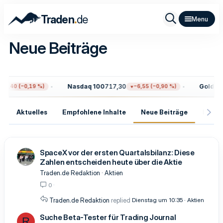
.
Traden
de
Neue Beiträge
Nasdaq 100
717,30
Gold
4.34
4,40 (−0,19 %)
−6,55 (−0,90 %)
Aktuelles
Empfohlene Inhalte
Neue Beiträge
Neue 
SpaceX vor der ersten Quartalsbilanz: Diese
Zahlen entscheiden heute über die Aktie
Traden.de Redaktion
Aktien
0
Traden.de Redaktion
Dienstag um 10:35
Aktien
Suche Beta-Tester für Trading Journal
R