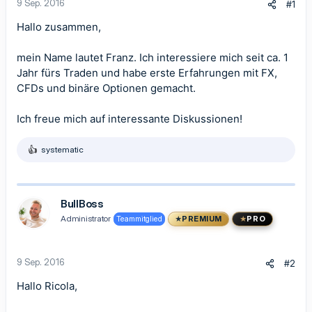
9 Sep. 2016
#1
Hallo zusammen,
mein Name lautet Franz. Ich interessiere mich seit ca. 1
Jahr fürs Traden und habe erste Erfahrungen mit FX,
CFDs und binäre Optionen gemacht.
Ich freue mich auf interessante Diskussionen!
systematic
R
e
a
k
t
BullBoss
i
Administrator
Teammitglied
PREMIUM
PRO
o
n
e
n
9 Sep. 2016
#2
:
Hallo Ricola,