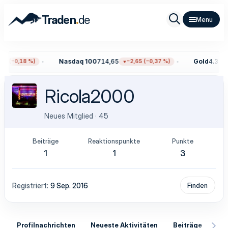
.
Traden
de
Nasdaq 100
714,65
Gold
4.323,
9 (−0,18 %)
−2,65 (−0,37 %)
Ricola2000
Neues Mitglied
·
45
Beiträge
Reaktionspunkte
Punkte
1
1
3
Registriert
9 Sep. 2016
Finden
Profilnachrichten
Neueste Aktivitäten
Beiträge
In