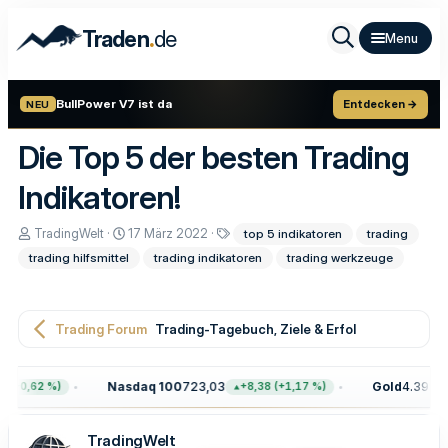
.
Traden
de
BullPower V7 ist da
Entdecken →
NEU
Die Top 5 der besten Trading
Indikatoren!
E
E
S
TradingWelt
17 März 2022
top 5 indikatoren
trading
r
r
c
trading hilfsmittel
trading indikatoren
trading werkzeuge
s
s
h
t
t
l
e
e
a
l
l
g
l
l
w
Trading Forum
Trading-Tagebuch, Ziele & Erfolge
e
t
o
r
a
r
m
t
Nasdaq 100
723,03
Gold
4.399,70
(+0,62 %)
+8,38 (+1,17 %)
e
TradingWelt