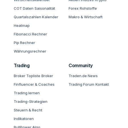
COT Daten
Saisonalität
Forex
Rohstoffe
Quartalszahlen Kalender
Makro & Wirtschaft
Heatmap
Fibonacci Rechner
Pip Rechner
Währungsrechner
Trading
Community
Broker Topliste
Broker
Traden.de News
Finfluencer & Coaches
Trading Forum
Kontakt
Trading lernen
Trading-Strategien
Steuern & Recht
Indikatoren
BullPower Algo