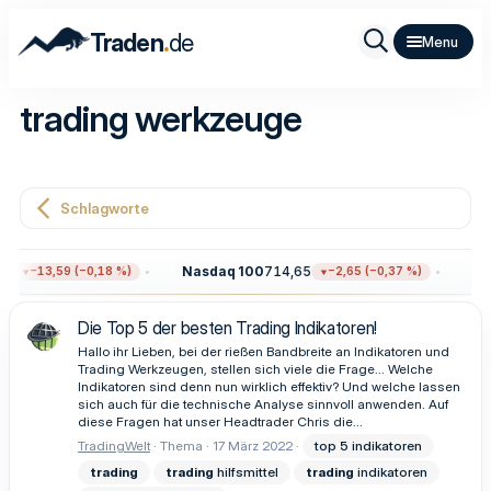
.
Traden
de
trading werkzeuge
Schlagworte
6
Nasdaq 100
714,65
Gol
−13,59 (−0,18 %)
−2,65 (−0,37 %)
Die Top 5 der besten Trading Indikatoren!
Hallo ihr Lieben, bei der rießen Bandbreite an Indikatoren und
Trading Werkzeugen, stellen sich viele die Frage... Welche
Indikatoren sind denn nun wirklich effektiv? Und welche lassen
sich auch für die technische Analyse sinnvoll anwenden. Auf
diese Fragen hat unser Headtrader Chris die...
TradingWelt
Thema
17 März 2022
top 5 indikatoren
trading
trading
hilfsmittel
trading
indikatoren