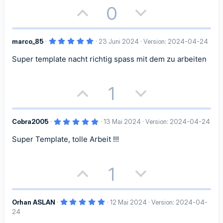
e
e
P
N
0
o
e
5
marco_85
23 Juni 2024
Version: 2024-04-24
s
g
,
0
Super template nacht richtig spass mit dem zu arbeiten
i
a
0
S
t
t
t
e
r
P
N
1
n
i
i
(
o
e
e
)
v
v
5
Cobra2005
13 Mai 2024
Version: 2024-04-24
s
g
,
e
e
0
Super Template, tolle Arbeit !!!
i
a
0
S
S
S
t
t
t
e
r
P
N
t
t
1
n
i
i
(
o
e
i
i
e
)
v
v
5
Orhan ASLAN
12 Mai 2024
Version: 2024-04-
s
g
m
m
,
24
e
e
0
0