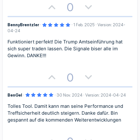
v
v
P
N
0
m
m
e
e
o
e
m
m
S
S
5
BennyBrentzler
1 Feb. 2025
Version: 2024-
s
g
e
e
,
04-24
0
t
t
i
a
0
S
Funktioniert perfekt! Die Trump Amtseinführung hat
i
i
t
t
t
sich super traden lassen. Die Signale biser alle im
e
r
Gewinn. DANKE!!!
m
m
n
i
i
(
e
m
m
)
v
v
P
N
0
e
e
e
e
o
e
S
S
5
BenGel
30 Nov. 2024
Version: 2024-04-24
s
g
,
0
t
t
Tolles Tool. Damit kann man seine Performance und
i
a
0
S
Treffsicherheit deutlich steigern. Danke dafür. Bin
t
i
i
t
t
e
gespannt auf die kommenden Weiterentwicklungen
r
m
m
n
i
i
(
e
)