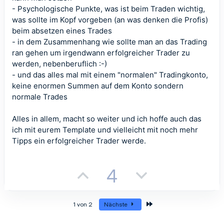
S
S
- Psychologische Punkte, was ist beim Traden wichtig,
e
e
t
t
was sollte im Kopf vorgeben (an was denken die Profis)
beim absetzen eines Trades
i
i
- in dem Zusammenhang wie sollte man an das Trading
ran gehen um irgendwann erfolgreicher Trader zu
m
m
werden, nebenberuflich :-)
m
m
- und das alles mal mit einem "normalen" Tradingkonto,
keine enormen Summen auf dem Konto sondern
e
e
normale Trades
Alles in allem, macht so weiter und ich hoffe auch das
ich mit eurem Template und vielleicht mit noch mehr
Tipps ein erfolgreicher Trader werde.
P
N
4
o
e
Letzte
s
g
1 von 2
Nächste