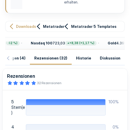
erhalten.
u
n
g
Downloads
Metatrader
Metatrader 5 Templates
Nasdaq 100
723,03
Gold
4.399,70
0,62 %)
+8,38 (+1,17 %)
isierungen (4)
Rezensionen (32)
Historie
Diskussion
Rezensionen
5
32 Rezensionen
,
0
0
S
5
100%
t
e
Stern(e
r
)
n
(
e
4
0%
)