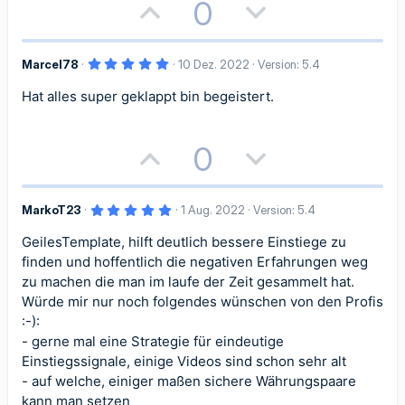
P
N
0
S
S
o
e
t
t
5
Marcel78
10 Dez. 2022
Version: 5.4
s
g
i
i
,
0
Hat alles super geklappt bin begeistert.
i
a
0
m
m
S
t
t
t
e
m
m
r
P
N
0
n
i
i
e
e
(
o
e
e
)
v
v
5
MarkoT23
1 Aug. 2022
Version: 5.4
s
g
,
e
e
0
GeilesTemplate, hilft deutlich bessere Einstiege zu
i
a
0
S
S
S
finden und hoffentlich die negativen Erfahrungen weg
t
t
t
e
zu machen die man im laufe der Zeit gesammelt hat.
r
t
t
Würde mir nur noch folgendes wünschen von den Profis
n
i
i
(
:-):
i
i
e
)
- gerne mal eine Strategie für eindeutige
v
v
m
m
Einstiegssignale, einige Videos sind schon sehr alt
e
e
- auf welche, einiger maßen sichere Währungspaare
m
m
kann man setzen