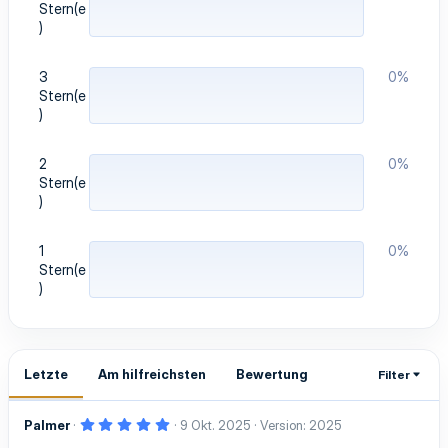
Stern(e
)
3
0%
Stern(e
)
2
0%
Stern(e
)
1
0%
Stern(e
)
Letzte
Am hilfreichsten
Bewertung
Filter
5
Palmer
9 Okt. 2025
Version: 2025
,