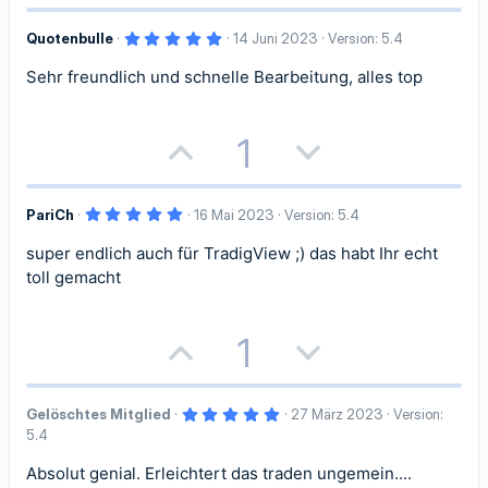
o
e
e
m
m
)
v
v
5
Quotenbulle
14 Juni 2023
Version: 5.4
s
g
,
m
m
e
e
0
Sehr freundlich und schnelle Bearbeitung, alles top
i
a
0
S
e
e
S
S
t
t
t
e
r
P
N
t
t
1
n
i
i
(
o
e
i
i
e
)
v
v
5
PariCh
16 Mai 2023
Version: 5.4
s
g
m
m
,
e
e
0
super endlich auch für TradigView ;) das habt Ihr echt
i
a
m
m
0
S
S
S
toll gemacht
t
t
t
e
e
e
r
t
t
n
i
i
P
N
1
(
i
i
e
)
v
v
o
e
m
m
e
e
5
Gelöschtes Mitglied
27 März 2023
Version:
s
g
,
m
m
5.4
0
S
S
i
a
0
S
e
e
Absolut genial. Erleichtert das traden ungemein....
t