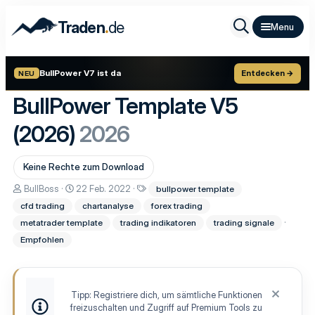
.
Traden
de
BullPower V7 ist da
Entdecken →
NEU
BullPower Template V5
(2026)
2026
Keine Rechte zum Download
A
D
S
BullBoss
22 Feb. 2022
bullpower template
u
a
c
cfd trading
chartanalyse
forex trading
t
t
h
o
u
l
metatrader template
trading indikatoren
trading signale
r
m
a
Empfohlen
E
g
r
w
s
o
t
r
e
t
Tipp: Registriere dich, um sämtliche Funktionen
l
e
freizuschalten und Zugriff auf Premium Tools zu
l