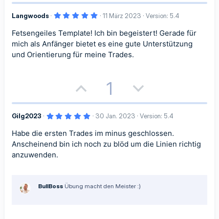
m
m
v
v
o
e
m
m
e
e
5
Langwoods
11 März 2023
Version: 5.4
s
g
,
0
e
e
S
S
Fetsengeiles Template! Ich bin begeistert! Gerade für
i
a
0
S
mich als Anfänger bietet es eine gute Unterstützung
t
t
t
t
t
e
und Orientierung für meine Trades.
r
n
i
i
i
i
(
e
P
N
1
m
m
)
v
v
o
e
m
m
e
e
5
Gilg2023
30 Jan. 2023
Version: 5.4
s
g
e
e
S
S
,
0
Habe die ersten Trades im minus geschlossen.
i
a
0
t
t
S
Anscheinend bin ich noch zu blöd um die Linien richtig
t
t
t
e
anzuwenden.
i
i
r
n
i
i
(
m
m
e
)
BullBoss
Übung macht den Meister :)
v
v
m
m
e
e
e
e