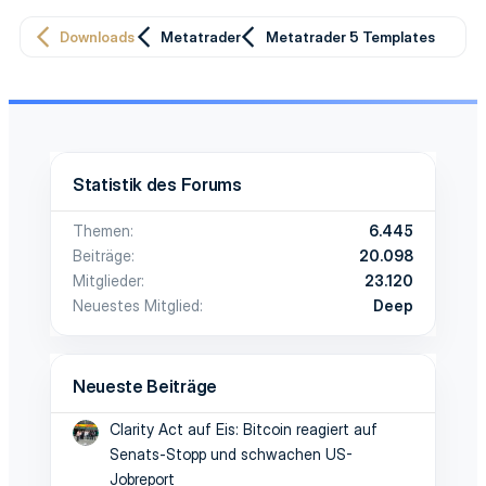
i
a
t
t
Downloads
Metatrader
Metatrader 5 Templates
i
i
v
v
e
e
Statistik des Forums
S
S
Themen
6.445
t
t
Beiträge
20.098
i
i
Mitglieder
23.120
Neuestes Mitglied
Deep
m
m
m
m
Neueste Beiträge
e
e
Clarity Act auf Eis: Bitcoin reagiert auf
Senats-Stopp und schwachen US-
Jobreport