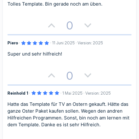
0
Tolles Template. Bin gerade noch am üben.
0
S
t
e
r
P
N
0
n
(
o
e
e
)
5
Piero
11 Juni 2025
Version: 2025
s
g
,
0
Super und sehr hilfreich!
i
a
0
S
t
t
t
e
r
P
N
0
n
i
i
(
o
e
e
)
v
v
5
Reinhold 1
1 Mai 2025
Version: 2025
s
g
,
e
e
0
Hatte das Template für TV an Ostern gekauft. Hätte das
i
a
0
S
S
S
ganze Oster Paket kaufen sollen. Wegen den andren
t
t
t
e
Hilfreichen Programmen. Sonst, bin noch am lernen mit
r
t
t
dem Template. Danke es ist sehr Hilfreich.
n
i
i
(
i
i
e
)