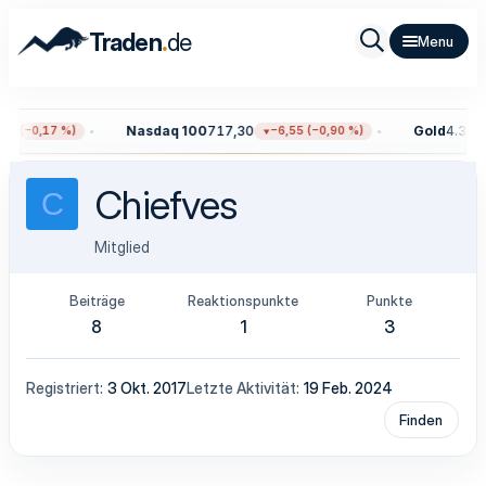
.
Traden
de
Nasdaq 100
717,30
Gold
4.342,
7 (−0,17 %)
−6,55 (−0,90 %)
Chiefves
C
Mitglied
Beiträge
Reaktionspunkte
Punkte
8
1
3
Registriert
3 Okt. 2017
Letzte Aktivität
19 Feb. 2024
Finden