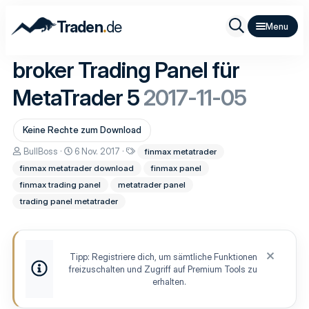
.
Traden
de
broker Trading Panel für
MetaTrader 5
2017-11-05
Keine Rechte zum Download
A
D
S
BullBoss
6 Nov. 2017
finmax metatrader
u
a
c
finmax metatrader download
finmax panel
t
t
h
o
u
l
finmax trading panel
metatrader panel
r
m
a
trading panel metatrader
E
g
r
w
s
o
t
r
e
t
Tipp: Registriere dich, um sämtliche Funktionen
l
e
freizuschalten und Zugriff auf Premium Tools zu
l
u
erhalten.
n
g