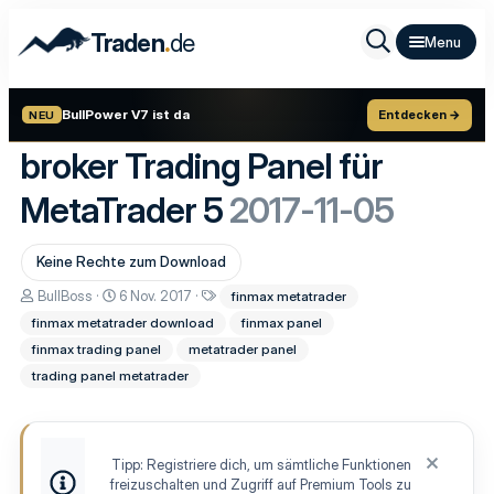
.
Traden
de
BullPower V7 ist da
Entdecken →
NEU
broker Trading Panel für
MetaTrader 5
2017-11-05
Keine Rechte zum Download
A
D
S
BullBoss
6 Nov. 2017
finmax metatrader
u
a
c
finmax metatrader download
finmax panel
t
t
h
o
u
l
finmax trading panel
metatrader panel
r
m
a
trading panel metatrader
E
g
r
w
s
o
t
r
e
t
Tipp: Registriere dich, um sämtliche Funktionen
l
e
freizuschalten und Zugriff auf Premium Tools zu
l