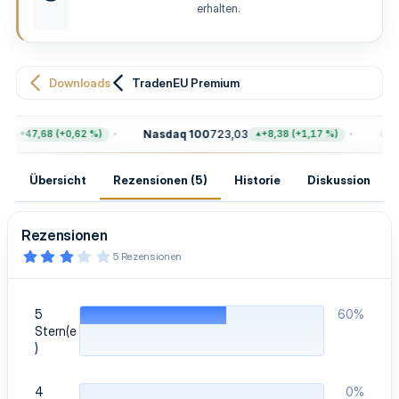
u
erhalten.
n
g
Downloads
TradenEU Premium
Nasdaq 100
723,03
Gold
+47,68 (+0,62 %)
+8,38 (+1,17 %)
Übersicht
Rezensionen (5)
Historie
Diskussion
Rezensionen
3
5 Rezensionen
,
4
0
S
5
60%
t
e
Stern(e
r
)
n
(
e
4
0%
)