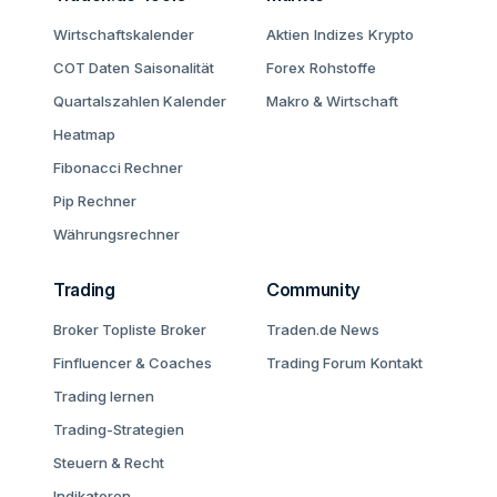
Wirtschaftskalender
Aktien
Indizes
Krypto
COT Daten
Saisonalität
Forex
Rohstoffe
Quartalszahlen Kalender
Makro & Wirtschaft
Heatmap
Fibonacci Rechner
Pip Rechner
Währungsrechner
Trading
Community
Broker Topliste
Broker
Traden.de News
Finfluencer & Coaches
Trading Forum
Kontakt
Trading lernen
Trading-Strategien
Steuern & Recht
Indikatoren