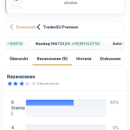
u
erhalten.
n
g
Downloads
TradenEU Premium
Nasdaq 100
723,03
Gold
4.399
68 (+0,62 %)
+8,38 (+1,17 %)
Übersicht
Rezensionen (5)
Historie
Diskussion
Rezensionen
3
5 Rezensionen
,
4
0
S
5
60%
t
e
Stern(e
r
)
n
(
e
4
0%
)