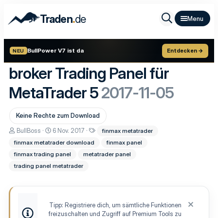
.
Traden
de
BullPower V7 ist da
Entdecken →
NEU
broker Trading Panel für
MetaTrader 5
2017-11-05
Keine Rechte zum Download
A
D
S
BullBoss
6 Nov. 2017
finmax metatrader
u
a
c
finmax metatrader download
finmax panel
t
t
h
o
u
l
finmax trading panel
metatrader panel
r
m
a
trading panel metatrader
E
g
r
w
s
o
t
r
e
t
Tipp: Registriere dich, um sämtliche Funktionen
l
e
freizuschalten und Zugriff auf Premium Tools zu
l