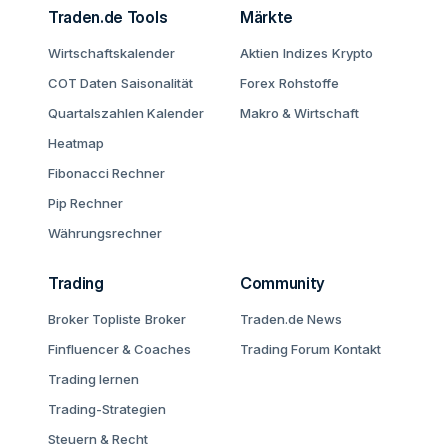
Traden.de Tools
Märkte
Wirtschaftskalender
Aktien
Indizes
Krypto
COT Daten
Saisonalität
Forex
Rohstoffe
Quartalszahlen Kalender
Makro & Wirtschaft
Heatmap
Fibonacci Rechner
Pip Rechner
Währungsrechner
Trading
Community
Broker Topliste
Broker
Traden.de News
Finfluencer & Coaches
Trading Forum
Kontakt
Trading lernen
Trading-Strategien
Steuern & Recht