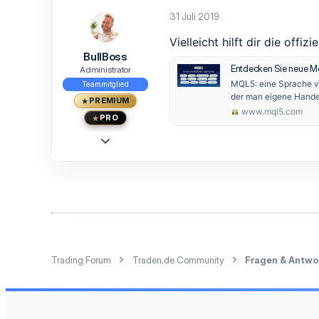
0
31 Juli 2019
1
Vielleicht hilft dir die offi
BullBoss
Entdecken Sie neue M
Administrator
MQL5: eine Sprache vo
Teammitglied
der man eigene Handel
PREMIUM
www.mql5.com
PRO
23 Mai 2015
1.473
1.239
113
33
Berlin
www.traden.de
Trading Forum
Traden.de Community
Fragen & Antwo