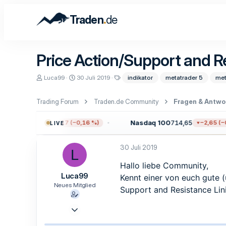
.
Traden
de
Price Action/Support and R
E
E
S
Luca99
30 Juli 2019
indikator
metatrader 5
met
r
r
c
s
s
h
t
t
l
Trading Forum
Traden.de Community
Fragen & Antwo
e
e
a
l
l
g
00
7.711,38
Nasdaq 100
714,65
−12,17 (−0,16 %)
−2,65 (−0,
LIVE
l
l
w
e
t
o
r
a
r
30 Juli 2019
m
t
L
e
Hallo liebe Community,
Luca99
Kennt einer von euch gute 
Neues Mitglied
Support and Resistance Lin
19 Juni 2019
3