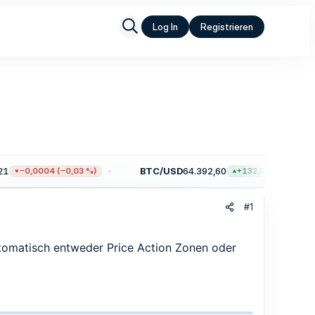
Log In
Registrieren
BTC/USD
64.392,60
−0,0004 (−0,03 %)
+132,92 (+0,21 %)
#1
utomatisch entweder Price Action Zonen oder