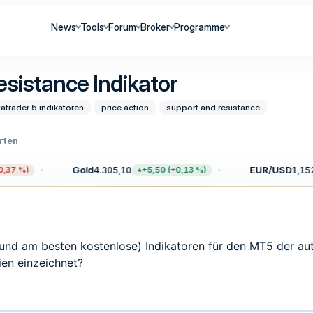
News
Tools
Forum
Broker
Programme
esistance Indikator
atrader 5 indikatoren
price action
support and resistance
rten
Gold
4.305,10
EUR/USD
1,1521
37 %)
+5,50 (+0,13 %)
(und am besten kostenlose) Indikatoren für den MT5 der a
ien einzeichnet?