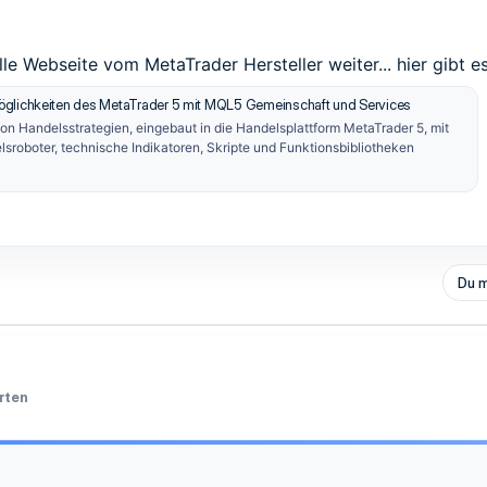
zielle Webseite vom MetaTrader Hersteller weiter... hier gibt e
öglichkeiten des MetaTrader 5 mit MQL5 Gemeinschaft und Services
n Handelsstrategien, eingebaut in die Handelsplattform MetaTrader 5, mit
sroboter, technische Indikatoren, Skripte und Funktionsbibliotheken
Du m
rten