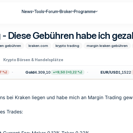
News
Tools
Forum
Broker
Programme
 - Diese Gebühren habe ich geza
ken gebühren
kraken.com
krypto trading
margin kraken gebühren
Krypto Börsen & Handelsplätze
Gold
4.309,10
EUR/USD
1,1522
%)
+9,50 (+0,22 %)
oins bei Kraken liegen und habe mich an Margin Trading gew
es Trades: