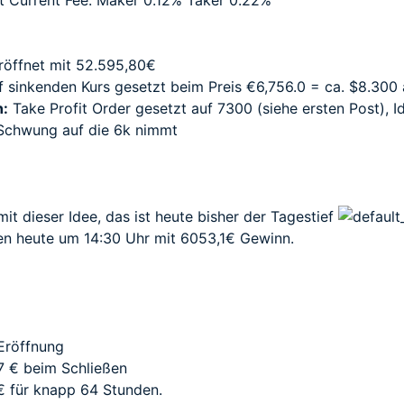
t Current Fee: Maker 0.12% Taker 0.22%
eröffnet mit 52.595,80€
f sinkenden Kurs gesetzt beim Preis €6,756.0 = ca. $8.300 
n:
Take Profit Order gesetzt auf 7300 (siehe ersten Post), 
 Schwung auf die 6k nimmt
it dieser Idee, das ist heute bisher der Tagestief
sen heute um 14:30 Uhr mit 6053,1€ Gewinn.
Eröffnung
17 € beim Schließen
€ für knapp 64 Stunden.