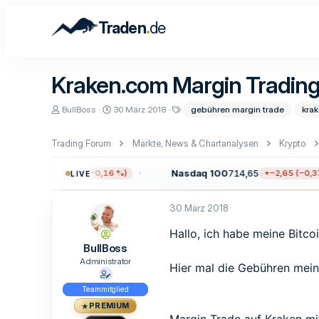
.
Traden
de
Kraken.com Margin Trading
E
E
S
BullBoss
30 März 2018
gebühren margin trade
kra
r
r
c
s
s
h
t
t
l
Trading Forum
Märkte, News & Chartanalysen
Krypto
e
e
a
l
l
g
.711,38
Nasdaq 100
714,65
−12,17 (−0,16 %)
−2,65 (−0,37 
LIVE
l
l
w
e
t
o
r
a
r
30 März 2018
m
t
e
Hallo, ich habe meine Bitc
BullBoss
Administrator
Hier mal die Gebühren mein
Teammitglied
PREMIUM