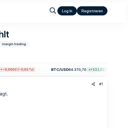
Log In
Registrieren
hlt
margin trading
BTC/USD
64.370,70
−0,0002 (−0,02 %)
+111,02 (+0,17 %)
#1
agt.