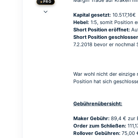
Margin Trade auf Kraken mi
PRO
23 Mai 2015
Kapital gesetzt:
10.517,16€
1.473
Hebel:
1:5, somit Position 
1.239
Short Position eröffnet:
Au
113
Short Position geschlosse
33
7.2.2018 bevor er nochmal
Berlin
www.traden.de
War wohl nicht der einzige m
Position hat sich geschlos
Gebührenübersicht:
Maker Gebühr:
89,4 € zur 
Order zum Schließen:
111,
Rollover Gebühren:
75,00 