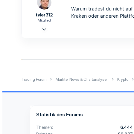
i
o
Warum tradest du nicht au
n
tyler312
Kraken oder anderen Plattf
e
n
Mitglied
:
18 Nov. 2019
7
5
3
Trading Forum
Märkte, News & Chartanalysen
Krypto
Statistik des Forums
Themen
6.444