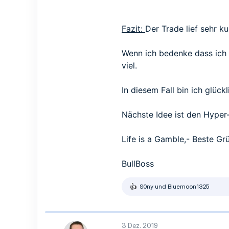
Fazit:
Der Trade lief sehr k
Wenn ich bedenke dass ich 
viel.
In diesem Fall bin ich glüc
Nächste Idee ist den Hyper
Life is a Gamble,- Beste G
BullBoss
S0ny
und
Bluemoon1325
R
e
a
k
t
3 Dez. 2019