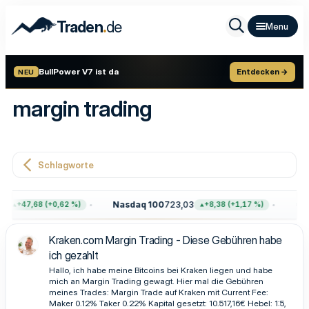
.
Traden
de
BullPower V7 ist da
Entdecken →
NEU
margin trading
Schlagworte
4
Nasdaq 100
723,03
Gol
+47,68 (+0,62 %)
+8,38 (+1,17 %)
Kraken.com Margin Trading - Diese Gebühren habe
ich gezahlt
Hallo, ich habe meine Bitcoins bei Kraken liegen und habe
mich an Margin Trading gewagt. Hier mal die Gebühren
meines Trades: Margin Trade auf Kraken mit Current Fee:
Maker 0.12% Taker 0.22% Kapital gesetzt: 10.517,16€ Hebel: 1:5,