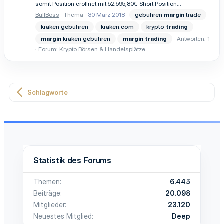
somit Position eröffnet mit 52.595,80€ Short Position...
BullBoss
Thema
30 März 2018
gebühren
margin
trade
kraken gebühren
kraken.com
krypto
trading
margin
kraken gebühren
margin
trading
Antworten: 1
Forum:
Krypto Börsen & Handelsplätze
Schlagworte
Statistik des Forums
Themen
6.445
Beiträge
20.098
Mitglieder
23.120
Neuestes Mitglied
Deep