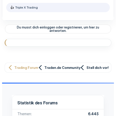
Triple X Trading
R
e
a
k
t
Du musst dich einloggen oder registrieren, um hier zu
i
antworten.
o
n
e
n
:
Trading Forum
Traden.de Community
Stell dich vor!
Statistik des Forums
Themen
6.445