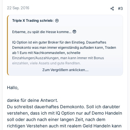
22 Sep. 2016
#3
Triple X Trading schrieb:
😎
Erbarme, zu spät die Hesse komme...
IQ Option ist ein guter Broker für den Einstieg. Dauerhaftes
Demokonto was man immer eigenständig aufladen kann, Traden
ab 1 Euro mit Nachkommastellen, schnelle
Einzahlungen/Auszahlungen, man kann immer mit Bonus
einzahlen, viele Assets und gute Renditen.
Zum Vergrößern anklicken....
Nachteil, der Delay bei der Tradeabgabe. Aber für den Anfang
ausreichend um erste Gehversuche zu machen.
Hallo,
danke für deine Antwort.
Du schreibst dauerhaftes Demokonto. Soll ich darubter
verstehen, dass ich mit IQ Option nur auf Demo Handeln
soll oder auch nach einer langen Zeit, nach dem
richtigen Verstehen auch mit realem Geld Handeln kann