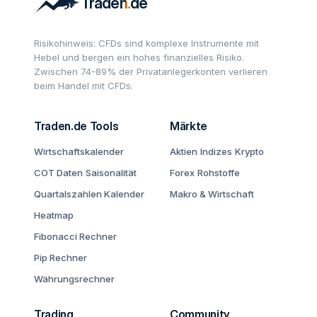
Risikohinweis: CFDs sind komplexe Instrumente mit
Hebel und bergen ein hohes finanzielles Risiko.
Zwischen 74-89% der Privatanlegerkonten verlieren
beim Handel mit CFDs.
Traden.de Tools
Märkte
Wirtschaftskalender
Aktien
Indizes
Krypto
COT Daten
Saisonalität
Forex
Rohstoffe
Quartalszahlen Kalender
Makro & Wirtschaft
Heatmap
Fibonacci Rechner
Pip Rechner
Währungsrechner
Trading
Community