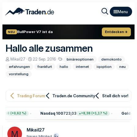
.
Traden
de
BullPower V7 ist da
Entdecken →
NEU
Hallo alle zusammen
E
E
S
Mikail27
22 Sep. 2016
binäreoptionen
demokonto
r
r
c
erfahrungen
frankfurt
hallo
internet
iqoption
neu
s
s
h
t
t
l
vorstellung
e
e
a
l
l
g
l
l
w
e
t
o
Trading Forum
Traden.de Community
Stell dich vor!
r
a
r
m
t
e
Nasdaq 100
723,03
Gold
4.399
,68 (+0,62 %)
+8,38 (+1,17 %)
Mikail27
M
Neues Mitglied