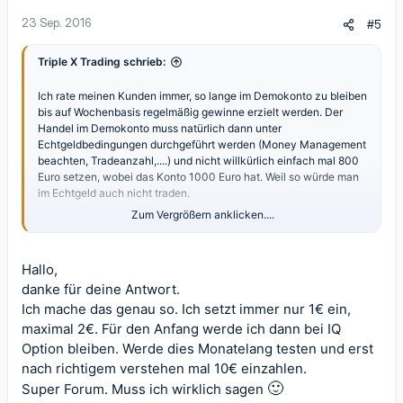
n
23 Sep. 2016
#5
:
Triple X Trading schrieb:
Ich rate meinen Kunden immer, so lange im Demokonto zu bleiben
bis auf Wochenbasis regelmäßig gewinne erzielt werden. Der
Handel im Demokonto muss natürlich dann unter
Echtgeldbedingungen durchgeführt werden (Money Management
beachten, Tradeanzahl,....) und nicht willkürlich einfach mal 800
Euro setzen, wobei das Konto 1000 Euro hat. Weil so würde man
im Echtgeld auch nicht traden.
Zum Vergrößern anklicken....
Bei IQ Option kann man dann auch im Echtgeld handeln, da
manche andere Broker eine viel zu hohe Summe als
Mindesttradeeinsatz verlangen, wodurch man nicht vernünftig
Hallo,
handeln kann.
danke für deine Antwort.
Ich mache das genau so. Ich setzt immer nur 1€ ein,
maximal 2€. Für den Anfang werde ich dann bei IQ
Option bleiben. Werde dies Monatelang testen und erst
nach richtigem verstehen mal 10€ einzahlen.
🙂
Super Forum. Muss ich wirklich sagen