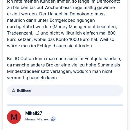
Ich rate meinen Kunden immer, so lange im Demokonto
zu bleiben bis auf Wochenbasis regelmäßig gewinne
erzielt werden. Der Handel im Demokonto muss
natürlich dann unter Echtgeldbedingungen
durchgeführt werden (Money Management beachten,
Tradeanzahl,....) und nicht willkürlich einfach mal 800
Euro setzen, wobei das Konto 1000 Euro hat. Weil so
würde man im Echtgeld auch nicht traden.
Bei IQ Option kann man dann auch im Echtgeld handeln,
da manche andere Broker eine viel zu hohe Summe als
Mindesttradeeinsatz verlangen, wodurch man nicht
vernünftig handeln kann.
BullBoss
R
e
a
k
t
Mikail27
M
i
Neues Mitglied
o
n
e