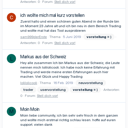
Antworten: 0
Forum:
Stell dich vor!
ich wollte mich mal kurz vorstellen
Zuerst hallo und einen schönen guten Abend in der Runde bin
im Moment 23 Jahre alt und ich bin neu in dem Bereich Trading
und wollte mal hat das Tool ausprobieren
sam999derErste
Thema
5 Juni 2019
vorstellung
=
)
Antworten: 0
Forum:
Stell dich vor!
Markus aus der Schweiz
L
Hey alle zusammen Ich bin Markus aus der Schweiz, die Leute
nennen mich lolilolicooli. Ich habe noch keine Erfahrung mit
Trading und werde meine ersten Erfahrungen auch hier
machen. Viel Glück und Happy Trading
lolilolicooli
Thema
16 Feb. 2019
neuvorstellung
trader
uservorstellung
vorstellung
=
)
Antworten:
0
Forum:
Stell dich vor!
Moin Moin
M
Moin liebe community, ich bin sehr sehr frisch in dem ganzen
und wollte mich erstmal richtig schlau lesen. hoffe auf euren
support. vielen dank