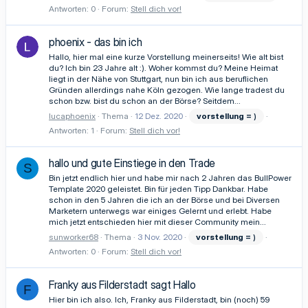
Antworten: 0
Forum:
Stell dich vor!
phoenix - das bin ich
Hallo, hier mal eine kurze Vorstellung meinerseits! Wie alt bist
du? Ich bin 23 Jahre alt :). Woher kommst du? Meine Heimat
liegt in der Nähe von Stuttgart, nun bin ich aus beruflichen
Gründen allerdings nahe Köln gezogen. Wie lange tradest du
schon bzw. bist du schon an der Börse? Seitdem...
lucaphoenix
Thema
12 Dez. 2020
vorstellung
=
)
Antworten: 1
Forum:
Stell dich vor!
hallo und gute Einstiege in den Trade
S
Bin jetzt endlich hier und habe mir nach 2 Jahren das BullPower
Template 2020 geleistet. Bin für jeden Tipp Dankbar. Habe
schon in den 5 Jahren die ich an der Börse und bei Diversen
Marketern unterwegs war einiges Gelernt und erlebt. Habe
mich jetzt entschieden hier mit dieser Community mein...
sunworker68
Thema
3 Nov. 2020
vorstellung
=
)
Antworten: 0
Forum:
Stell dich vor!
Franky aus Filderstadt sagt Hallo
F
Hier bin ich also. Ich, Franky aus Filderstadt, bin (noch) 59