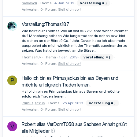
makaveli
Thema
4 Jan. 2019
vorstellung
=
)
Antworten: 0
Forum:
Stell dich vor!
Vorstellung:Thomas187
Wie heißt du? Thomas Wie alt bist du? 32Jahre Woher kommst
du? Mönchengladbach Wie lange tradest du schon bzw. bist
du schon an der Börse? Ca. 1Jahr. Davon habe ich aber mehr
ausprobiert als mich wirklich mit der Thematik auseinander zu
setzen. Was hat dich bewegt, an die Börse...
Thomas187
Thema
1 Jan. 2019
vorstellung
=
)
Antworten: 0
Forum:
Stell dich vor!
Hallo ich bin es Primusjackus bin aus Bayern und
P
möchte erfolgreich Traden lernen .
Hallo ich bin es Primusjackus bin aus Bayern und möchte
erfolgreich Traden lernen .
Primusjackus
Thema
26 Apr. 2018
vorstellung
=
)
Antworten: 6
Forum:
Stell dich vor!
Robert alias VerDomT058 aus Sachsen Anhalt grüßt
V
alle Mitglieder !!:)