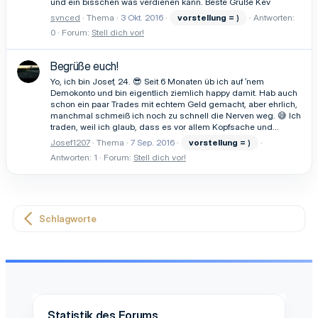
und ein bisschen was verdienen kann. Beste Grüße Kev
synced
Thema
3 Okt. 2016
vorstellung
=
)
Antworten:
0
Forum:
Stell dich vor!
Begrüße euch!
Yo, ich bin Josef, 24. 😎 Seit 6 Monaten üb ich auf ’nem
Demokonto und bin eigentlich ziemlich happy damit. Hab auch
schon ein paar Trades mit echtem Geld gemacht, aber ehrlich,
manchmal schmeiß ich noch zu schnell die Nerven weg. 😅 Ich
traden, weil ich glaub, dass es vor allem Kopfsache und...
Josef1207
Thema
7 Sep. 2016
vorstellung
=
)
Antworten: 1
Forum:
Stell dich vor!
Schlagworte
Statistik des Forums