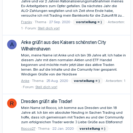
Jahre und vor 2 Jahren Rationalisierungsmaßnahmen meines
Ex-Arbeitgebers zum Opfer gefallen. Da nächstes Jahr die
ALG-Zahlungen wegfallen und ich Zeit ohne Ende habe,
versuche ich mit Trading mein Bankkonto für die Zukunft fit zu...
Franky
Thema
27 Sep. 2020
vorstellung
=
)
Antworten:
1
Forum:
Stell dich vor!
Anke grüßt aus des Kaisers schönsten City
A
Wilhelmshaven
Moin, meine Name ist Anke und ich bin 39 Jahre alt. Ich habe in
diesem Jahr mit dem normalen Aktien und ETF Handel
begonnen und möchte mehr jetzt über das aktive Traden
lernen. Bin auf die Inhalte und die Comunity hier gespannt.
Windigen Grüße von der Nordsee
Anke
Thema
25 Aug. 2020
vorstellung
=
)
Antworten: 1
Forum:
Stell dich vor!
Dresden grüßt alle Trader!
R
Mein Name ist Rocco, ich komme aus Dresden und bin 18
Jahre alt. Ich bin ein absoluter Neuling in Sachen Trading und
hoffe, dass ich gemeinsam mit Traden.eu und der Community
zum erfolgreichen Trader werde :) Liebe Grüße aus Elbflorenz!
Rocco27
Thema
22 Jan. 2020
vorstellung
=
)