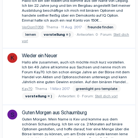
Hallo ich bin der Robert und komme aus der Nähe von Leipzig.
Ich bin 22 Jahre jung und bin im Bergbau angestellt Seit meiner
Ausbildung beschäftige ich mich mit binären Optionen und
handele seither fleißig über ein Demokonto auf IQ Option.
Einmal hatte ich auch ein real Konto von 150€...
VerDomT058
Thema
11 Aug. 2017
freunde finden
lernen
vorstellung
=
)
Antworten: 0
Forum:
Stell dich
vor!
Wieder ein Neuer
K
Hallo alle zusammen, auch ich möchte mich kurz vorstellen.
Ich bin 49 Jahre alt komme aus Sachsen und nenne mich im
Forum Kay70. Ich bin schon einige Jahre an der Börse mit dem
Handel von Aktien und Optionsscheinen unterwegs und kann
Jährlich eine guten Gewinn erzielen. Auf den binären Handel...
Kay70
Thema
1 März 2017
greenlight pro template
vorstellung
=
)
Antworten: 0
Forum:
Stell dich vor!
Guten Morgen aus Schaumburg
S
Guten Morgen. Mein Name is Kev und komme aus dem
schönen Schaumburg. Ich bin vor ca. 2 Monaten auf binäre
Optionen gestoßen, und hoffe darauf, hier eine Menge über die
Börse lernen zu können, um am Ende viele Leute kennen lerne