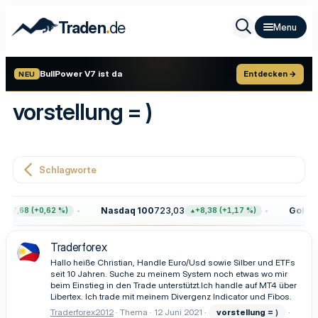
.
Traden
de
BullPower V7 ist da
Entdecken →
NEU
vorstellung = )
Schlagworte
Nasdaq 100
723,03
Gold
4.3
47,68 (+0,62 %)
+8,38 (+1,17 %)
Traderforex
Hallo heiße Christian, Handle Euro/Usd sowie Silber und ETFs
seit 10 Jahren. Suche zu meinem System noch etwas wo mir
beim Einstieg in den Trade unterstützt.Ich handle auf MT4 über
Libertex. Ich trade mit meinem Divergenz Indicator und Fibos.
Traderforex2012
Thema
12 Juni 2021
vorstellung
=
)