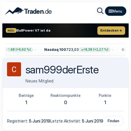
.
Traden
de
BullPower V7 ist da
Entdecken →
NEU
Nasdaq 100
723,03
Gold
4
+47,68 (+0,62 %)
+8,38 (+1,17 %)
sam999derErste
Neues Mitglied
Beiträge
Reaktionspunkte
Punkte
1
0
1
Registriert
5 Juni 2019
Letzte Aktivität
5 Juni 2019
Finden