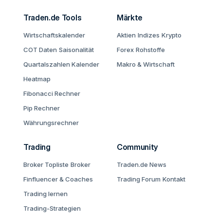
Traden.de Tools
Märkte
Wirtschaftskalender
Aktien
Indizes
Krypto
COT Daten
Saisonalität
Forex
Rohstoffe
Quartalszahlen Kalender
Makro & Wirtschaft
Heatmap
Fibonacci Rechner
Pip Rechner
Währungsrechner
Trading
Community
Broker Topliste
Broker
Traden.de News
Finfluencer & Coaches
Trading Forum
Kontakt
Trading lernen
Trading-Strategien