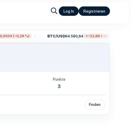
Log In
Registrieren
BTC/USD
64.580,64
,0034 (−0,29 %)
−21,68 (−0,03 %)
Punkte
3
Finden