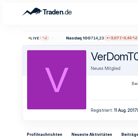
.
Traden
de
06,43
Nasdaq 100
714,23
−17,12 (−0,22 %)
−3,07 (−0,43 %)
LIVE
VerDomT
V
Neues Mitglied
Bei
Registriert
11 Aug. 2017
Profilnachrichten
Neueste Aktivitäten
Beiträg