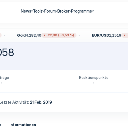
News
Tools
Forum
Broker
Programme
Gold
4.282,40
EUR/USD
1,1519
−22,80 (−0,53 %)
−0
058
träge
Reaktionspunkte
1
1
Letzte Aktivität
21 Feb. 2019
e
Informationen