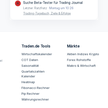
Suche Beta-Tester für Trading Journal
R
Letzter: Ratzfratz
Montag um 10:26
Trading-Tagebuch, Ziele & Erfolge
Traden.de Tools
Märkte
Wirtschaftskalender
Aktien
Indizes
Krypto
COT Daten
Forex
Rohstoffe
el
Saisonalität
Makro & Wirtschaft
Quartalszahlen
Kalender
Heatmap
Fibonacci Rechner
Pip Rechner
Währungsrechner