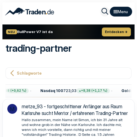
.
Traden
de
BullPower V7 ist da
Entdecken →
NEU
trading-partner
Schlagworte
Nasdaq 100
723,03
Gold
4.41
7,68 (+0,62 %)
+8,38 (+1,17 %)
metze_93 - fortgeschrittener Anfänger aus Raum
M
Karlsruhe sucht Mentor / erfahrenen Trading-Partner
Hallo zusammen, mein Name ist Simon, ich bin 31 Jahre alt
und wohne grob in der Nähe von Karlsruhe. Ich dachte mir,
wenn ich mich vorstelle, dann richtig und mit meiner
"vollständigen" Trading Historie. :D Seite ca. 1.5 Jahren