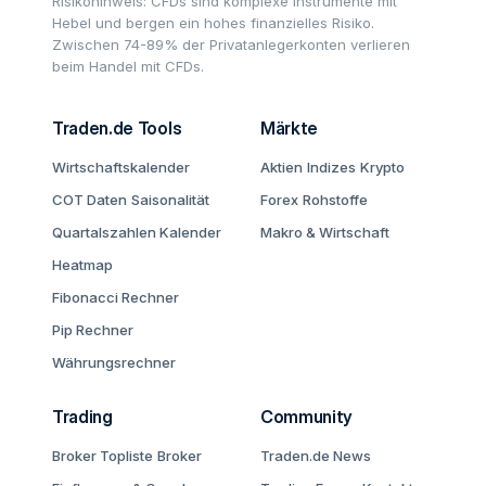
Risikohinweis: CFDs sind komplexe Instrumente mit
Hebel und bergen ein hohes finanzielles Risiko.
Zwischen 74-89% der Privatanlegerkonten verlieren
beim Handel mit CFDs.
Traden.de Tools
Märkte
Wirtschaftskalender
Aktien
Indizes
Krypto
COT Daten
Saisonalität
Forex
Rohstoffe
Quartalszahlen Kalender
Makro & Wirtschaft
Heatmap
Fibonacci Rechner
Pip Rechner
Währungsrechner
Trading
Community
Broker Topliste
Broker
Traden.de News