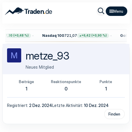
.
Traden
de
Nasdaq 100
721,07
Gold
4.
+37,30 (+0,48 %)
+6,42 (+0,90 %)
metze_93
M
Neues Mitglied
Beiträge
Reaktionspunkte
Punkte
1
0
1
Registriert
2 Dez. 2024
Letzte Aktivität
10 Dez. 2024
Finden