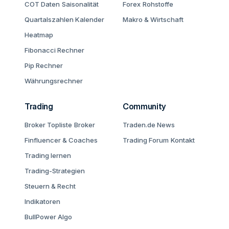
COT Daten
Saisonalität
Forex
Rohstoffe
Quartalszahlen Kalender
Makro & Wirtschaft
Heatmap
Fibonacci Rechner
Pip Rechner
Währungsrechner
Trading
Community
Broker Topliste
Broker
Traden.de News
Finfluencer & Coaches
Trading Forum
Kontakt
Trading lernen
Trading-Strategien
Steuern & Recht
Indikatoren
BullPower Algo