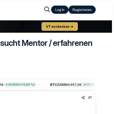
Log In
Registrieren
V7 entdecken →
 sucht Mentor / erfahrenen
BTC/USD
64.957,06
+0,0035 (+0,30 %)
+72,90 (+0,11 %)
#1