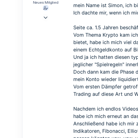
Neues Mitglied
mein Name ist Simon, ich bi
Ich dachte mir, wenn ich mic
2 Dez. 2024
1
Seite ca. 1.5 Jahren beschäf
0
Vom Thema Krypto kam ich re
1
bietet, habe ich mich viel 
einem Echtgeldkonto auf Bi
Und ja ich hatten diesen ty
jeglicher "Spielregeln" inn
Doch dann kam die Phase de
mein Konto wieder liquidiert
Vom ersten Dämpfer getroffe
Trading auf diese Art und W
Nachdem ich endlos Videos 
habe ich mich erneut an das
Anschließend habe ich mir 
Indikatoren, Fibonacci, Ell