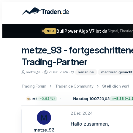
.
Traden
de
BullPower Algo V7 ist da
Signal, Einstie
NEU
metze_93 - fortgeschritte
Trading-Partner
E
E
S
metze_93
2 Dez. 2024
karlsruhe
mentoren gesucht
r
r
c
s
s
h
t
t
l
Trading Forum
Traden.de Community
Stell dich vor!
e
e
a
l
l
g
7.757,64
Nasdaq 100
723,03
+47,68 (+0,62 %)
+8,38 (+1,17 
LIVE
l
l
w
e
t
o
r
a
r
2 Dez. 2024
m
t
M
e
Hallo zusammen,
metze_93