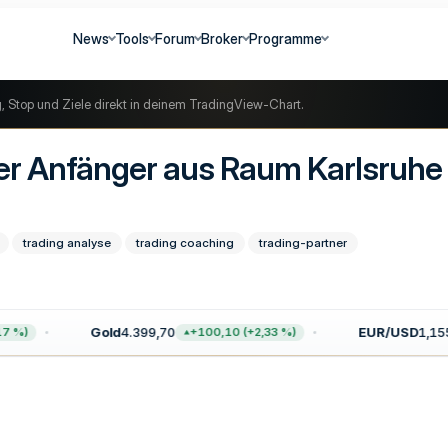
News
Tools
Forum
Broker
Programme
g, Stop und Ziele direkt in deinem TradingView-Chart.
ner Anfänger aus Raum Karlsruhe
trading analyse
trading coaching
trading-partner
Gold
4.399,70
EUR/USD
1,1559
%)
+100,10 (+2,33 %)