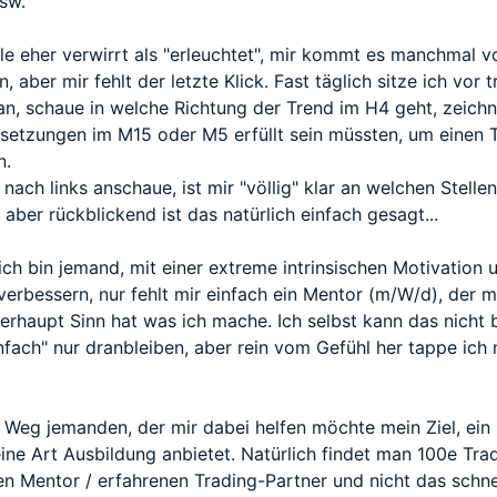
sw.
ile eher verwirrt als "erleuchtet", mir kommt es manchmal vo
, aber mir fehlt der letzte Klick. Fast täglich sitze ich vo
an, schaue in welche Richtung der Trend im H4 geht, zeich
setzungen im M15 oder M5 erfüllt sein müssten, um einen T
n.
nach links anschaue, ist mir "völlig" klar an welchen Stell
, aber rückblickend ist das natürlich einfach gesagt...
bin jemand, mit einer extreme intrinsischen Motivation und
verbessern, nur fehlt mir einfach ein Mentor (m/W/d), der m
erhaupt Sinn hat was ich mache. Ich selbst kann das nicht b
fach" nur dranbleiben, aber rein vom Gefühl her tappe ich
Weg jemanden, der mir dabei helfen möchte mein Ziel, ein l
eine Art Ausbildung anbietet. Natürlich findet man 100e Tradi
en Mentor / erfahrenen Trading-Partner und nicht das schne