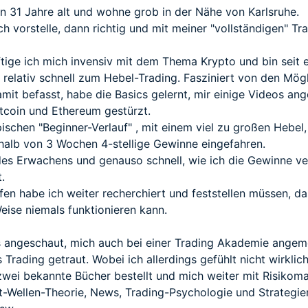
n 31 Jahre alt und wohne grob in der Nähe von Karlsruhe.
h vorstelle, dann richtig und mit meiner "vollständigen" Tr
tige ich mich invensiv mit dem Thema Krypto und bin seit ei
lativ schnell zum Hebel-Trading. Fasziniert von den Möglic
damit befasst, habe die Basics gelernt, mir einige Videos a
tcoin und Ethereum gestürzt.
pischen "Beginner-Verlauf" , mit einem viel zu großen Hebe
erhalb von 3 Wochen 4-stellige Gewinne eingefahren.
s Erwachens und genauso schnell, wie ich die Gewinne verd
.
n habe ich weiter recherchiert und feststellen müssen, das
eise niemals funktionieren kann.
angeschaut, mich auch bei einer Trading Akademie angeme
 Trading getraut. Wobei ich allerdings gefühlt nicht wirkli
zwei bekannte Bücher bestellt und mich weiter mit Risikoma
iot-Wellen-Theorie, News, Trading-Psychologie und Strategie