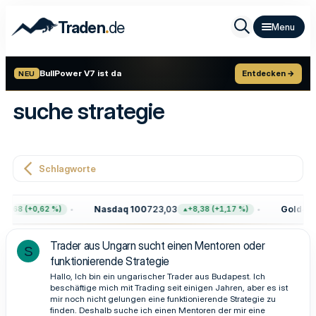
.
Traden
de
BullPower V7 ist da
Entdecken →
NEU
suche strategie
Schlagworte
Nasdaq 100
723,03
Gold
4.3
47,68 (+0,62 %)
+8,38 (+1,17 %)
Trader aus Ungarn sucht einen Mentoren oder
S
funktionierende Strategie
Hallo, Ich bin ein ungarischer Trader aus Budapest. Ich
beschäftige mich mit Trading seit einigen Jahren, aber es ist
mir noch nicht gelungen eine funktionierende Strategie zu
finden. Deshalb suche ich einen Mentoren der mir eine