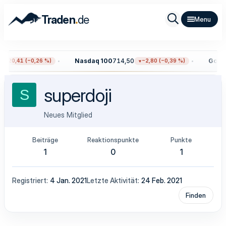
.
Traden
de
Nasdaq 100
714,50
Gold
4
−20,41 (−0,26 %)
−2,80 (−0,39 %)
superdoji
S
Neues Mitglied
Beiträge
Reaktionspunkte
Punkte
1
0
1
Registriert
4 Jan. 2021
Letzte Aktivität
24 Feb. 2021
Finden