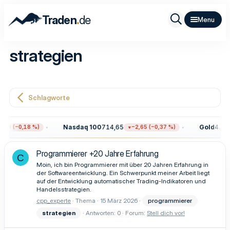
.
Traden
de
strategien
Schlagworte
Nasdaq 100
714,65
Gold
4.322
59 (−0,18 %)
−2,65 (−0,37 %)
Programmierer +20 Jahre Erfahrung
C
Moin, ich bin Programmierer mit über 20 Jahren Erfahrung in
der Softwareentwicklung. Ein Schwerpunkt meiner Arbeit liegt
auf der Entwicklung automatischer Trading-Indikatoren und
Handelsstrategien.
cpp_experte
Thema
15 März 2026
programmierer
strategien
Antworten: 0
Forum:
Stell dich vor!