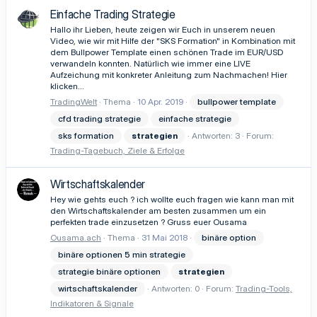
Einfache Trading Strategie
Hallo ihr Lieben, heute zeigen wir Euch in unserem neuen
Video, wie wir mit Hilfe der "SKS Formation" in Kombination mit
dem Bullpower Template einen schönen Trade im EUR/USD
verwandeln konnten. Natürlich wie immer eine LIVE
Aufzeichung mit konkreter Anleitung zum Nachmachen! Hier
klicken...
TradingWelt
Thema
10 Apr. 2019
bullpower template
cfd trading strategie
einfache strategie
sks formation
strategien
Antworten: 3
Forum:
Trading-Tagebuch, Ziele & Erfolge
Wirtschaftskalender
Hey wie gehts euch ? ich wollte euch fragen wie kann man mit
den Wirtschaftskalender am besten zusammen um ein
perfekten trade einzusetzen ? Gruss euer Ousama
Ousama.ach
Thema
31 Mai 2018
binäre option
binäre optionen 5 min strategie
strategie binäre optionen
strategien
wirtschaftskalender
Antworten: 0
Forum:
Trading-Tools,
Indikatoren & Signale