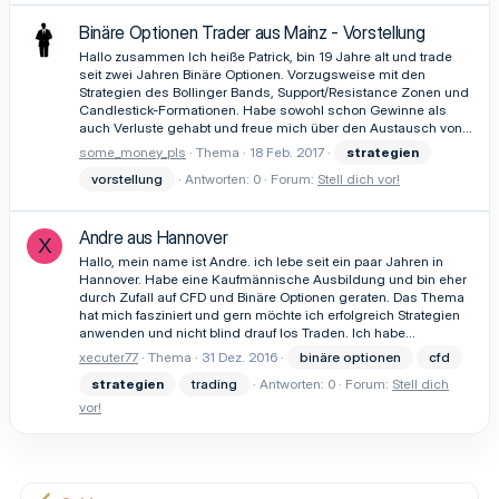
Binäre Optionen Trader aus Mainz - Vorstellung
Hallo zusammen Ich heiße Patrick, bin 19 Jahre alt und trade
seit zwei Jahren Binäre Optionen. Vorzugsweise mit den
Strategien des Bollinger Bands, Support/Resistance Zonen und
Candlestick-Formationen. Habe sowohl schon Gewinne als
auch Verluste gehabt und freue mich über den Austausch von...
some_money_pls
Thema
18 Feb. 2017
strategien
vorstellung
Antworten: 0
Forum:
Stell dich vor!
Andre aus Hannover
X
Hallo, mein name ist Andre. ich lebe seit ein paar Jahren in
Hannover. Habe eine Kaufmännische Ausbildung und bin eher
durch Zufall auf CFD und Binäre Optionen geraten. Das Thema
hat mich fasziniert und gern möchte ich erfolgreich Strategien
anwenden und nicht blind drauf los Traden. Ich habe...
xecuter77
Thema
31 Dez. 2016
binäre optionen
cfd
strategien
trading
Antworten: 0
Forum:
Stell dich
vor!