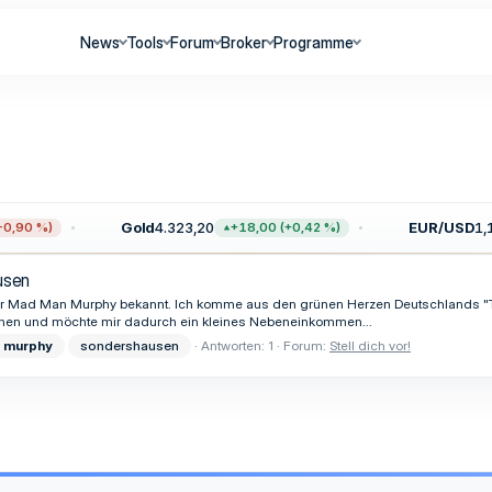
News
Tools
Forum
Broker
Programme
Gold
4.323,20
EUR/USD
1,1
,90 %)
+18,00 (+0,42 %)
usen
er Mad Man Murphy bekannt. Ich komme aus den grünen Herzen Deutschlands "Th
ptionen und möchte mir dadurch ein kleines Nebeneinkommen...
murphy
sondershausen
Antworten: 1
Forum:
Stell dich vor!