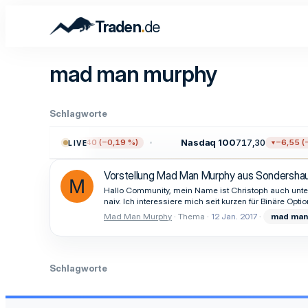
.
Traden
de
mad man murphy
Schlagworte
500
7.722,12
Nasdaq 100
717,30
−14,40 (−0,19 %)
−6,55 (−0
LIVE
Vorstellung Mad Man Murphy aus Sondersha
M
Hallo Community, mein Name ist Christoph auch unt
naiv. Ich interessiere mich seit kurzen für Binäre O
Mad Man Murphy
Thema
12 Jan. 2017
mad
man
Schlagworte