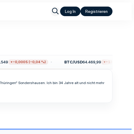
Log In
Registrieren
549
BTC/USD
64.469,99
−0,0005 (−0,04 %)
−132,33 (−0,20 %
üringen" Sondershausen. Ich bin 34 Jahre alt und nicht mehr