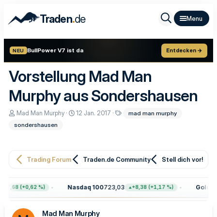
.
Traden
de
BullPower V7 ist da
Entdecken →
NEU
Vorstellung Mad Man
Murphy aus Sondershausen
E
E
S
Mad Man Murphy
12 Jan. 2017
mad man murphy
r
r
c
sondershausen
s
s
h
t
t
l
e
e
a
l
l
g
l
l
w
Trading Forum
Traden.de Community
Stell dich vor!
e
t
o
r
a
r
m
t
Nasdaq 100
723,03
Gold
4.3
47,68 (+0,62 %)
+8,38 (+1,17 %)
e
Mad Man Murphy