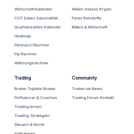
Wirtschaftskalender
Aktien
Indizes
Krypto
COT Daten
Saisonalität
Forex
Rohstoffe
Quartalszahlen Kalender
Makro & Wirtschaft
Heatmap
Fibonacci Rechner
Pip Rechner
Währungsrechner
Trading
Community
Broker Topliste
Broker
Traden.de News
Finfluencer & Coaches
Trading Forum
Kontakt
Trading lernen
Trading-Strategien
Steuern & Recht
Indikatoren