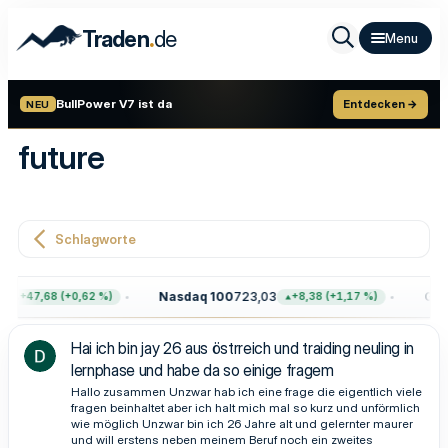
.
Traden
de
BullPower V7 ist da
Entdecken →
NEU
future
Schlagworte
Nasdaq 100
723,03
Gold
+47,68 (+0,62 %)
+8,38 (+1,17 %)
Hai ich bin jay 26 aus östrreich und traiding neuling in
lernphase und habe da so einige fragem
Hallo zusammen Unzwar hab ich eine frage die eigentlich viele
fragen beinhaltet aber ich halt mich mal so kurz und unförmlich
wie möglich Unzwar bin ich 26 Jahre alt und gelernter maurer
und will erstens neben meinem Beruf noch ein zweites