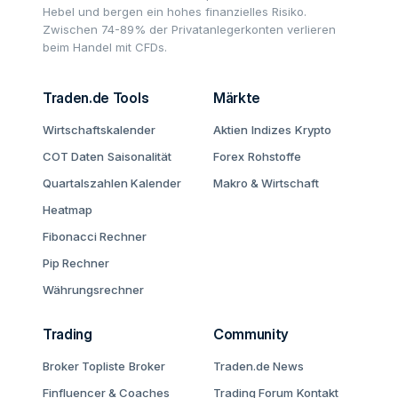
Hebel und bergen ein hohes finanzielles Risiko.
Zwischen 74-89% der Privatanlegerkonten verlieren
beim Handel mit CFDs.
Traden.de Tools
Märkte
Wirtschaftskalender
Aktien
Indizes
Krypto
COT Daten
Saisonalität
Forex
Rohstoffe
Quartalszahlen Kalender
Makro & Wirtschaft
Heatmap
Fibonacci Rechner
Pip Rechner
Währungsrechner
Trading
Community
Broker Topliste
Broker
Traden.de News
Finfluencer & Coaches
Trading Forum
Kontakt