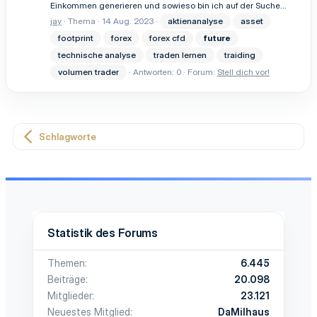
Einkommen generieren und sowieso bin ich auf der Suche...
jay
Thema
14 Aug. 2023
aktienanalyse
asset
footprint
forex
forex cfd
future
technische analyse
traden lernen
traiding
volumen trader
Antworten: 0
Forum:
Stell dich vor!
Schlagworte
Statistik des Forums
Themen
6.445
Beiträge
20.098
Mitglieder
23.121
Neuestes Mitglied
DaMilhaus