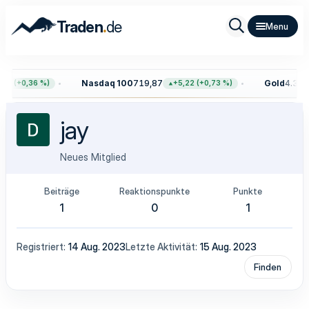
.
Traden
de
Nasdaq 100
719,87
Gold
4.394,
43 (+0,36 %)
+5,22 (+0,73 %)
jay
Neues Mitglied
Beiträge
Reaktionspunkte
Punkte
1
0
1
Registriert
14 Aug. 2023
Letzte Aktivität
15 Aug. 2023
Finden