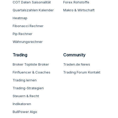
COT Daten
Saisonalität
Forex
Rohstoffe
Quartalszahlen Kalender
Makro & Wirtschaft
Heatmap
Fibonacci Rechner
Pip Rechner
Währungsrechner
Trading
Community
Broker Topliste
Broker
Traden.de News
Finfluencer & Coaches
Trading Forum
Kontakt
Trading lernen
Trading-Strategien
Steuern & Recht
Indikatoren
BullPower Algo