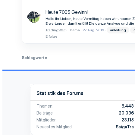
Heute 700$ Gewinn!
Hallo ihr Lieben, heute Vormittag haben wir unseren 
Erwartungen damit erfüllt! Die ganze Analyse und die
TradingWelt
Thema
27 Aug. 2019
anleitung
Erfolge
Schlagworte
Statistik des Forums
Themen
6.443
Beiträge
20.096
Mitglieder
23.115
Neuestes Mitglied
SaigaTra