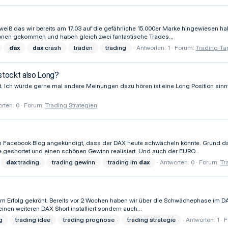
 weiß das wir bereits am 17.03 auf die gefährliche 15.000er Marke hingewiesen hab
onen gekommen und haben gleich zwei fantastische Trades...
dax
dax
crash
traden
trading
Antworten: 1
Forum:
Trading-Ta
tockt also Long?
. Ich würde gerne mal andere Meinungen dazu hören ist eine Long Position sinn
rten: 0
Forum:
Trading Strategien
rem Facebook Blog angekündigt, dass der DAX heute schwächeln könnte. Grund d
e geshortet und einen schönen Gewinn realisiert. Und auch der EURO...
dax
trading
trading gewinn
trading im
dax
Antworten: 0
Forum:
Tr
rem Erfolg gekrönt. Bereits vor 2 Wochen haben wir über die Schwächephase im D
nen weiteren DAX Short installiert sondern auch...
g
trading idee
trading prognose
trading strategie
Antworten: 1
F