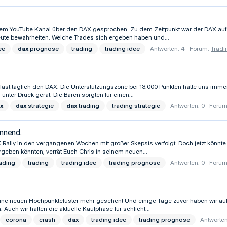
nserem YouTube Kanal über den DAX gesprochen. Zu dem Zeitpunkt war der DAX a
heute bewahrheiten. Welche Trades sich ergeben haben und...
ee
dax
prognose
trading
trading idee
Antworten: 4
Forum:
Tradi
un fast täglich den DAX. Die Unterstützungszone bei 13.000 Punkten hatte uns im
ter Druck gerät. Die Bären sorgten für einen...
x
dax
strategie
dax
trading
trading strategie
Antworten: 0
Forum
nnend.
X Rally in den vergangenen Wochen mit großer Skepsis verfolgt. Doch jetzt könnt
geben könnten, verrät Euch Chris in seinem neuen...
ading
trading
trading idee
trading prognose
Antworten: 0
Forum
 keine neuen Hochpunktcluster mehr gesehen! Und einige Tage zuvor haben wir a
uch wir halten die aktuelle Kaufphase für schlicht...
corona
crash
dax
trading idee
trading prognose
Antworten