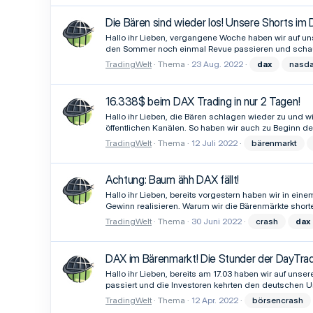
Die Bären sind wieder los! Unsere Shorts i
Hallo ihr Lieben, vergangene Woche haben wir auf u
den Sommer noch einmal Revue passieren und schaue
TradingWelt
Thema
23 Aug. 2022
dax
nasd
16.338$ beim DAX Trading in nur 2 Tagen!
Hallo ihr Lieben, die Bären schlagen wieder zu und w
öffentlichen Kanälen. So haben wir auch zu Beginn
TradingWelt
Thema
12 Juli 2022
bärenmarkt
Achtung: Baum ähh DAX fällt!
Hallo ihr Lieben, bereits vorgestern haben wir in e
Gewinn realisieren. Warum wir die Bärenmärkte short
TradingWelt
Thema
30 Juni 2022
crash
dax
DAX im Bärenmarkt! Die Stunder der DayTrade
Hallo ihr Lieben, bereits am 17.03 haben wir auf unse
passiert und die Investoren kehrten den deutschen U
TradingWelt
Thema
12 Apr. 2022
börsencrash