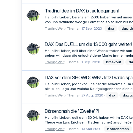
Trading Idee im DAX ist aufgegangen!
Hallo ihr Lieben, bereits am 27.08 haben wir auf u
von uns definierte Wedge Formation sollte sich bis 
TradingWelt
Thema
17 Sep. 2020
dax
dax
id
DAX: Das DUELL um die 13.000 geht weiter!
Hallo ihr Lieben, seit über einer Woche traden wir n
sehen wir, dass die entscheidene Marke immer mehr un
TradingWelt
Thema
1 Sep. 2020
breakout
da
DAX vor dem SHOWDOWN! Jetzt wirds spa
Hallo ihr Lieben, jeder von uns hat die abnormale DA
aktuellen Lage und welche Kaufgelegenheiten sich er
TradingWelt
Thema
27 Aug. 2020
dax
dax
tr
Börsencrash die "Zweite"?!
Hallo ihr Lieben, seit dem 30.04. haben wir im DAX
These von Lars Erichsen (Tradermacher) anschließen. A
TradingWelt
Thema
13 Mai 2020
börsencrash