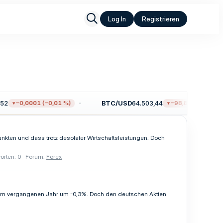
Log In
Registrieren
BTC/USD
64.503,44
−0,0001 (−0,01 %)
−98,88 (−0,15 %)
unkten und dass trotz desolater Wirtschaftsleistungen. Doch
orten: 0
Forum:
Forex
nk im vergangenen Jahr um -0,3%. Doch den deutschen Aktien