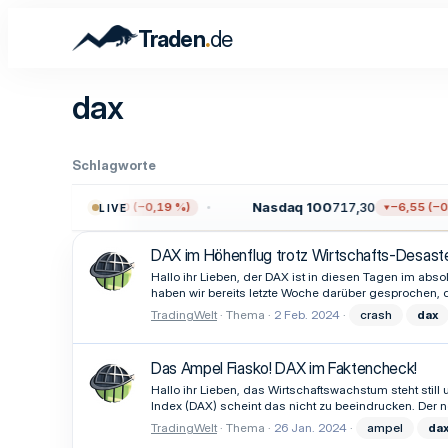
.
Traden
de
dax
Schlagworte
.722,12
Nasdaq 100
717,30
−14,40 (−0,19 %)
−6,55 (−0,90 
LIVE
DAX im Höhenflug trotz Wirtschafts-Desaste
Hallo ihr Lieben, der DAX ist in diesen Tagen im abs
haben wir bereits letzte Woche darüber gesprochen, d
TradingWelt
Thema
2 Feb. 2024
crash
dax
Das Ampel Fiasko! DAX im Faktencheck!
Hallo ihr Lieben, das Wirtschaftswachstum steht sti
Index (DAX) scheint das nicht zu beeindrucken. Der no
TradingWelt
Thema
26 Jan. 2024
ampel
da