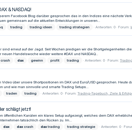
m DAX & NASDAQ!
nserem Facebook Blog darüber gesprochen das in den Indizes eine nächste Verk
n gemeinsam auf die aktuellen Entwicklungen in unseren...
aq
trading
trading ideen
trading strategien
Antworten: 0
Forum:
ir sind erneut auf der Jagd. Seit Wochen predigen wir die Shortgelegenheiten die
 der neuen Handelswoche wieder weitere #DAX und NASDAQ...
crash
dax
gewinn
profit
trading
Antworten: 0
Forum:
Trading
inem Video über unsere Shortpositionen im DAX und Euro/USD gesprochen. Heute d
en und wie man sinnvolle und smarte Trading Setups...
traden
trading
Antworten: 0
Forum:
Trading-Tagebuch, Ziele & Erfolg
r schlägt jetzt!
ren öffentlichen Kanälen ein klares Setup aufgezeigt, welches dem DAX erhebliches
nternehmen tatsächlich den Rücken zu. Im...
dax
dax
crash
dax
trading
trading strategie
Antworten: 0
Foru