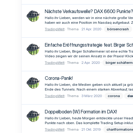
Nächste Verkaufswelle? DAX 6600 Punkte?
Hallo ihr Lieben, werden wir in eine nächste große 
haben wir auch eine Position im Nasdaq aufgebaut. Zum
TradingWelt
Thema
21 Apr. 2020
börsencrash
Einfache Eröffnungsstrategie feat. Birger Sc
Hallo ihr Lieben, Birger Schäfermeier ist eine echte
Video zeigen wir dir seinen Ansatz in der Praxis! Kli
TradingWelt
Thema
2 Apr. 2020
birger schäferm
Corona-Panik!
Hallo ihr Lieben, die Medien geben sich aktuell ja 
Ende des Tunnels. Nach einem starken Abverkauf, la
TradingWelt
Thema
3 März 2020
corona
da
Doppelboden (W) Formation im DAX!
Hallo ihr Lieben, heute Morgen entdeckte unser Head
Punkte nach oben. Das komplette Trading Setup inklusi
TradingWelt
Thema
21 Okt. 2019
chartformation