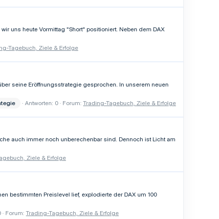
wir uns heute Vormittag "Short" positioniert. Neben dem DAX
ng-Tagebuch, Ziele & Erfolge
ch über seine Eröffnungsstrategie gesprochen. In unserem neuen
ategie
Antworten: 0
Forum:
Trading-Tagebuch, Ziele & Erfolge
 Woche auch immer noch unberechenbar sind. Dennoch ist Licht am
agebuch, Ziele & Erfolge
n bestimmten Preislevel lief, explodierte der DAX um 100
0
Forum:
Trading-Tagebuch, Ziele & Erfolge