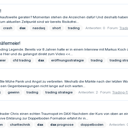
!
Verkaufswelle geraten? Momentan stehen die Anzeichen dafür! Und deshalb haben 
 aktuellen Zeitpunkt sind wir bereits Risikofrei...
crash
dax
nasdaq
short
trading
Antworten: 0
Forum:
Tradi
häfermeier!
 Trading Legende. Bereits vor 8 Jahren hatte er in einem Interview mit Markus Ko
cke Hier und du gelangst direkt zum Video <<...
eier
cfd trading
dax
eröffnungsstrategie
trading
trading str
größte Mühe Panik und Angst zu verbreiten. Weshalb die Märkte nach der letzten
ssen Gegenbewegungen nicht lange auf sich warten...
x
gewinn
trading
trading strategie
Antworten: 2
Forum:
Trading-T
trader Chris einen echten Traumspot im DAX! Nachdem der Kurs von oben an eine
ve Erklärung zur Doppelboden Formation erfahrt ihr in...
en
charttechnik
dax
dax
prognose
doppelboden
Antworten: 