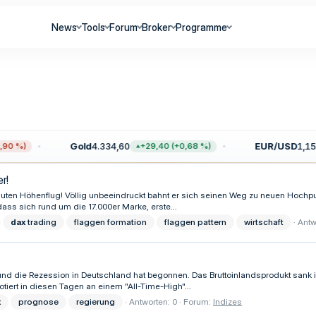
News
Tools
Forum
Broker
Programme
Gold
4.334,60
EUR/USD
1,1552
%)
+29,40 (+0,68 %)
r!
oluten Höhenflug! Völlig unbeeindruckt bahnt er sich seinen Weg zu neuen Hochp
ass sich rund um die 17.000er Marke, erste...
dax
trading
flaggen formation
flaggen pattern
wirtschaft
Antw
ll und die Rezession in Deutschland hat begonnen. Das Bruttoinlandsprodukt sa
tiert in diesen Tagen an einem "All-Time-High"...
x
prognose
regierung
Antworten: 0
Forum:
Indizes