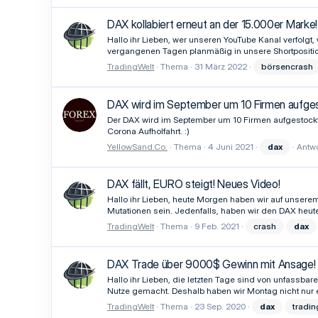
DAX kollabiert erneut an der 15.000er Marke!
Hallo ihr Lieben, wer unseren YouTube Kanal verfolgt,
vergangenen Tagen planmäßig in unsere Shortpositi
TradingWelt
Thema
31 März 2022
börsencrash
DAX wird im September um 10 Firmen aufges
Der DAX wird im September um 10 Firmen aufgestockt
Corona Aufholfahrt. :)
YellowSand.Co.
Thema
4 Juni 2021
dax
Antwo
DAX fällt, EURO steigt! Neues Video!
Hallo ihr Lieben, heute Morgen haben wir auf unse
Mutationen sein. Jedenfalls, haben wir den DAX heut
TradingWelt
Thema
9 Feb. 2021
crash
dax
DAX Trade über 9000$ Gewinn mit Ansage!
Hallo ihr Lieben, die letzten Tage sind von unfassba
Nutze gemacht. Deshalb haben wir Montag nicht nur ei
TradingWelt
Thema
23 Sep. 2020
dax
tradin