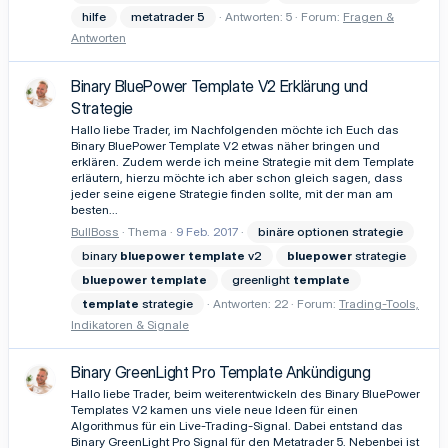
hilfe
metatrader 5
Antworten: 5
Forum:
Fragen &
Antworten
Binary BluePower Template V2 Erklärung und
Strategie
Hallo liebe Trader, im Nachfolgenden möchte ich Euch das
Binary BluePower Template V2 etwas näher bringen und
erklären. Zudem werde ich meine Strategie mit dem Template
erläutern, hierzu möchte ich aber schon gleich sagen, dass
jeder seine eigene Strategie finden sollte, mit der man am
besten...
BullBoss
Thema
9 Feb. 2017
binäre optionen strategie
binary
bluepower
template
v2
bluepower
strategie
bluepower
template
greenlight
template
template
strategie
Antworten: 22
Forum:
Trading-Tools,
Indikatoren & Signale
Binary GreenLight Pro Template Ankündigung
Hallo liebe Trader, beim weiterentwickeln des Binary BluePower
Templates V2 kamen uns viele neue Ideen für einen
Algorithmus für ein Live-Trading-Signal. Dabei entstand das
Binary GreenLight Pro Signal für den Metatrader 5. Nebenbei ist