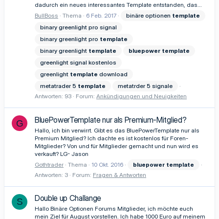
dadurch ein neues interessantes Template entstanden, das...
BullBoss
Thema
6 Feb. 2017
binäre optionen
template
binary greenlight pro signal
binary greenlight pro
template
binary greenlight
template
bluepower
template
greenlight signal kostenlos
greenlight
template
download
metatrader 5
template
metatrder 5 signale
Antworten: 93
Forum:
Ankündigungen und Neuigkeiten
BluePowerTemplate nur als Premium-Mitglied?
G
Hallo, ich bin verwirrt. Gibt es das BluePowerTemplate nur als
Premium Mitglied? Ich dachte es ist kostenlos für Foren-
Mitglieder? Von und für Mitglieder gemacht und nun wird es
verkauft? LG- Jason
Gothtrader
Thema
10 Okt. 2016
bluepower
template
Antworten: 3
Forum:
Fragen & Antworten
Double up Challange
S
Hallo Binäre Optionen Forums Mitglieder, ich möchte euch
mein Ziel für August vorstellen. Ich habe 1000 Euro auf meinem