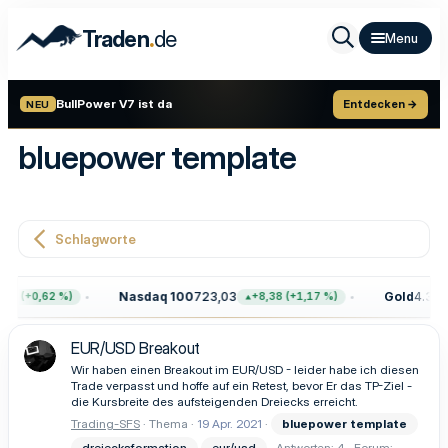
.
Traden
de
BullPower V7 ist da
Entdecken →
NEU
bluepower template
Schlagworte
Nasdaq 100
723,03
Gold
4.399,
8 (+0,62 %)
+8,38 (+1,17 %)
EUR/USD Breakout
Wir haben einen Breakout im EUR/USD - leider habe ich diesen
Trade verpasst und hoffe auf ein Retest, bevor Er das TP-Ziel -
die Kursbreite des aufsteigenden Dreiecks erreicht.
Trading-SFS
Thema
19 Apr. 2021
bluepower
template
dreiecksformation
eur/usd
Antworten: 4
Forum: