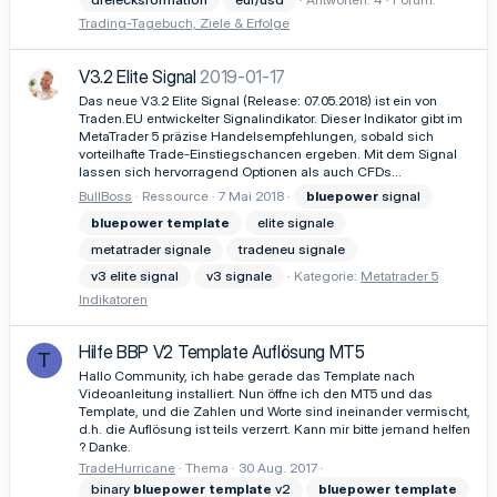
Trading-Tagebuch, Ziele & Erfolge
V3.2 Elite Signal
2019-01-17
Das neue V3.2 Elite Signal (Release: 07.05.2018) ist ein von
Traden.EU entwickelter Signalindikator. Dieser Indikator gibt im
MetaTrader 5 präzise Handelsempfehlungen, sobald sich
vorteilhafte Trade-Einstiegschancen ergeben. Mit dem Signal
lassen sich hervorragend Optionen als auch CFDs...
BullBoss
Ressource
7 Mai 2018
bluepower
signal
bluepower
template
elite signale
metatrader signale
tradeneu signale
v3 elite signal
v3 signale
Kategorie:
Metatrader 5
Indikatoren
Hilfe BBP V2 Template Auflösung MT5
T
Hallo Community, ich habe gerade das Template nach
Videoanleitung installiert. Nun öffne ich den MT5 und das
Template, und die Zahlen und Worte sind ineinander vermischt,
d.h. die Auflösung ist teils verzerrt. Kann mir bitte jemand helfen
? Danke.
TradeHurricane
Thema
30 Aug. 2017
binary
bluepower
template
v2
bluepower
template