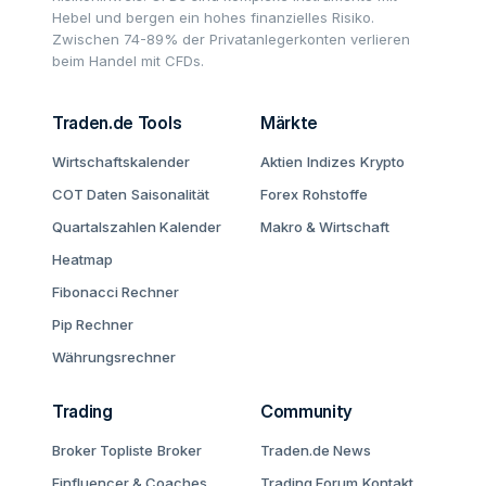
Hebel und bergen ein hohes finanzielles Risiko.
Zwischen 74-89% der Privatanlegerkonten verlieren
beim Handel mit CFDs.
Traden.de Tools
Märkte
Wirtschaftskalender
Aktien
Indizes
Krypto
COT Daten
Saisonalität
Forex
Rohstoffe
Quartalszahlen Kalender
Makro & Wirtschaft
Heatmap
Fibonacci Rechner
Pip Rechner
Währungsrechner
Trading
Community
Broker Topliste
Broker
Traden.de News
Finfluencer & Coaches
Trading Forum
Kontakt