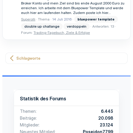
Broker Konto und mein Ziel sind bis ende August 2000 Euro zu
erreichen. Ich arbeite mit dem Bluepower Template und werde
euch hier am laufenden halten. Zudem poste ich hier...
Superolli
Thema
14 Juli 2016
bluepower
template
double up challange
verdoppeln
Antworten: 13
Forum:
Trading-Tagebuch, Ziele & Erfolge
Schlagworte
Statistik des Forums
Themen
6.445
Beiträge
20.098
Mitglieder
23.124
Neuestes Mitglied
Poseidon7799