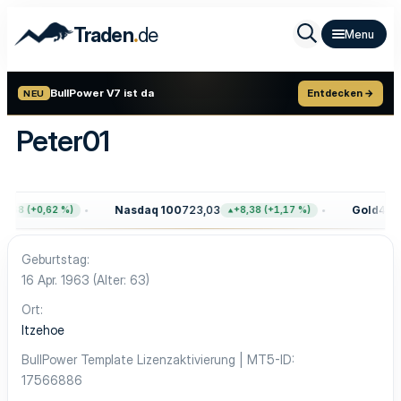
.
Traden
de
BullPower V7 ist da
Entdecken →
NEU
Peter01
Nasdaq 100
723,03
Gold
4.40
,68 (+0,62 %)
+8,38 (+1,17 %)
Geburtstag
16 Apr. 1963 (Alter: 63)
Ort
Itzehoe
BullPower Template Lizenzaktivierung | MT5-ID
17566886