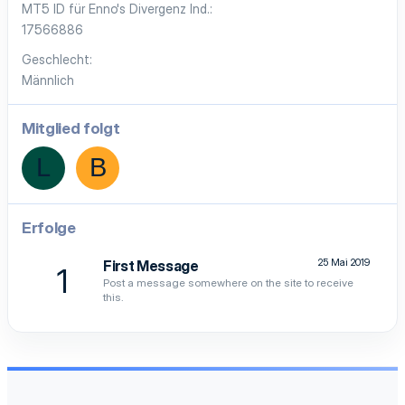
MT5 ID für Enno's Divergenz Ind.
17566886
Geschlecht
Männlich
Mitglied folgt
L
B
Erfolge
25 Mai 2019
First Message
1
Post a message somewhere on the site to receive
this.