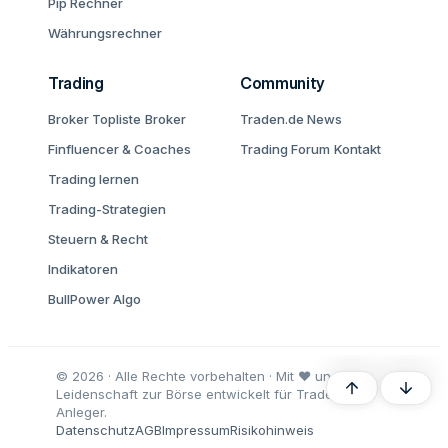
Pip Rechner
Währungsrechner
Trading
Community
Broker Topliste
Broker
Traden.de News
Finfluencer & Coaches
Trading Forum
Kontakt
Trading lernen
Trading-Strategien
Steuern & Recht
Indikatoren
BullPower Algo
© 2026 · Alle Rechte vorbehalten · Mit ♥ und
Oben
Unten
Leidenschaft zur Börse entwickelt für Trader und
Anleger.
Datenschutz
AGB
Impressum
Risikohinweis